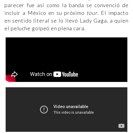
parecer fue así como la banda se convenció de
incluir a México en su próximo
tour
. El impacto
en sentido literal se lo llevó Lady Gaga, a quien
el peluche golpeó en plena cara.