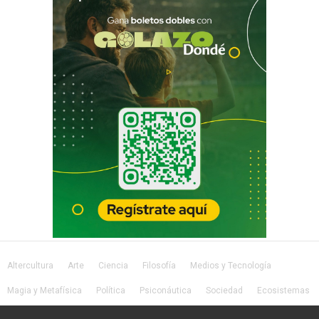
Altercultura
Arte
Ciencia
Filosofía
Medios y Tecnología
Magia y Metafísica
Política
Psiconáutica
Sociedad
Ecosistemas
Salud
Lifestyle