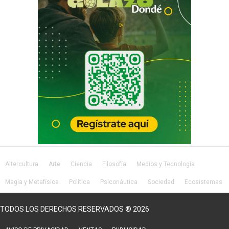
Altercultura
Arte
Ciencia
Filosofía
Medios y Tecnología
Magia y Metafísica
Política
Psiconáutica
Sociedad
Ecosistemas
Salud
Lifestyle
TODOS LOS DERECHOS RESERVADOS ® 2026