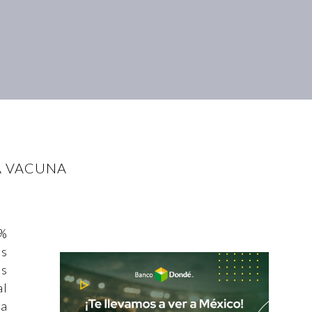
A VACUNA
0%
as
os
al
la