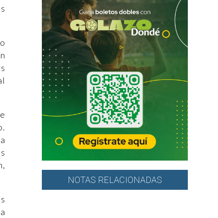
es
io
on
es
al
de
o.
ya
os
n,
NOTAS RELACIONADAS
es
la