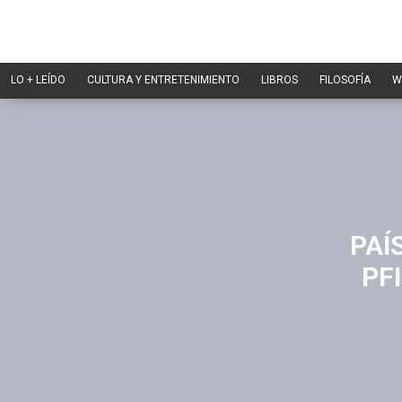
LO + LEÍDO
CULTURA Y ENTRETENIMIENTO
LIBROS
FILOSOFÍA
W
PAÍ
PF