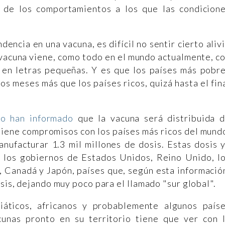
s de los comportamientos a los que las condicion
dencia en una vacuna, es difícil no sentir cierto aliv
a vacuna viene, como todo en el mundo actualmente, c
a en letras pequeñas. Y es que los países más pobr
 meses más que los países ricos, quizá hasta el fin
ro han informado
que la vacuna será distribuida 
tiene compromisos con los países más ricos del mund
nufacturar 1.3 mil millones de dosis. Estas dosis 
 los gobiernos de Estados Unidos, Reino Unido, l
 Canadá y Japón, países que, según esta informació
osis, dejando muy poco para el llamado "sur global".
iáticos, africanos y probablemente algunos país
unas pronto en su territorio tiene que ver con 