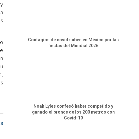
 y
la
os
Contagios de covid suben en México por las
mo
fiestas del Mundial 2026
ue
an
su
o,
os
Noah Lyles confesó haber competido y
ganado el bronce de los 200 metros con
Covid-19
us