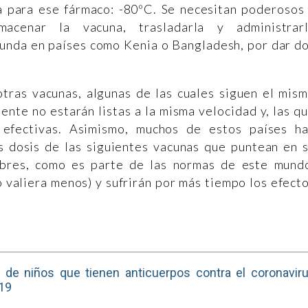
 para ese fármaco: -80ºC. Se necesitan poderosos
macenar la vacuna, trasladarla y administrar
bunda en países como Kenia o Bangladesh, por dar d
otras vacunas, algunas de las cuales siguen el mis
ente no estarán listas a la misma velocidad y, las q
 efectivas. Asimismo, muchos de estos países h
s dosis de las siguientes vacunas que puntean en 
obres, como es parte de las normas de este mund
 valiera menos) y sufrirán por más tiempo los efect
 de niños que tienen anticuerpos contra el coronavir
19