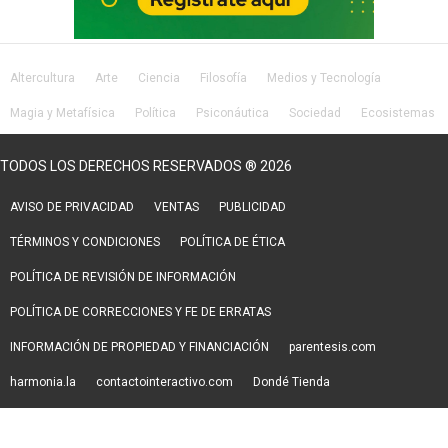
Altercultura
Arte
Ciencia
Filosofía
Medios y Tecnología
Magia y Metafísica
Política
Psiconáutica
Sociedad
Ecosistemas
Salud
Lifestyle
TODOS LOS DERECHOS RESERVADOS ® 2026
AVISO DE PRIVACIDAD
VENTAS
PUBLICIDAD
TÉRMINOS Y CONDICIONES
POLÍTICA DE ÉTICA
POLÍTICA DE REVISIÓN DE INFORMACIÓN
POLÍTICA DE CORRECCIONES Y FE DE ERRATAS
INFORMACIÓN DE PROPIEDAD Y FINANCIACIÓN
parentesis.com
harmonia.la
contactointeractivo.com
Dondé Tienda