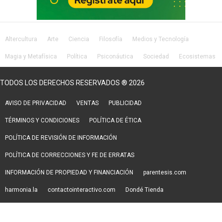
Altercultura
Arte
Ciencia
Filosofía
Medios y Tecnología
Magia y Metafísica
Política
Psiconáutica
Sociedad
Ecosistemas
Salud
Lifestyle
TODOS LOS DERECHOS RESERVADOS ® 2026
AVISO DE PRIVACIDAD
VENTAS
PUBLICIDAD
TÉRMINOS Y CONDICIONES
POLÍTICA DE ÉTICA
POLÍTICA DE REVISIÓN DE INFORMACIÓN
POLÍTICA DE CORRECCIONES Y FE DE ERRATAS
INFORMACIÓN DE PROPIEDAD Y FINANCIACIÓN
parentesis.com
harmonia.la
contactointeractivo.com
Dondé Tienda