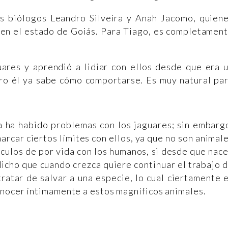
os biólogos Leandro Silveira y Anah Jacomo, quien
, en el estado de Goiás. Para Tiago, es completamen
uares y aprendió a lidiar con ellos desde que era 
o él ya sabe cómo comportarse. Es muy natural pa
a ha habido problemas con los jaguares; sin embarg
rcar ciertos límites con ellos, ya que no son animal
ínculos de por vida con los humanos, si desde que nac
icho que cuando crezca quiere continuar el trabajo 
ratar de salvar a una especie, lo cual ciertamente 
onocer íntimamente a estos magníficos animales.