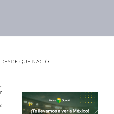
S DESDE QUE NACIÓ
va
en
os
ro