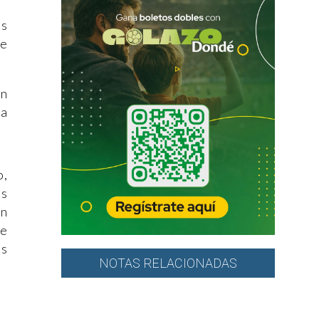
es
te
un
ra
o,
es
en
de
es
NOTAS RELACIONADAS