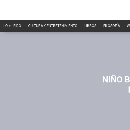
LO + LEÍDO
CULTURA Y ENTRETENIMIENTO
LIBROS
FILOSOFÍA
W
NIÑO 