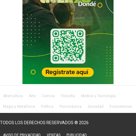
Altercultura
Arte
Ciencia
Filosofía
Medios y Tecnología
Magia y Metafísica
Política
Psiconáutica
Sociedad
Ecosistemas
Salud
Lifestyle
TODOS LOS DERECHOS RESERVADOS ® 2026
AVISO DE PRIVACIDAD
VENTAS
PUBLICIDAD