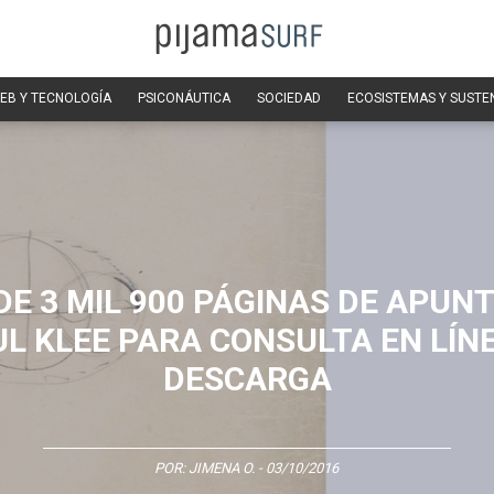
EB Y TECNOLOGÍA
PSICONÁUTICA
SOCIEDAD
ECOSISTEMAS Y SUSTE
DE 3 MIL 900 PÁGINAS DE APUNT
L KLEE PARA CONSULTA EN LÍN
DESCARGA
POR:
JIMENA O.
- 03/10/2016