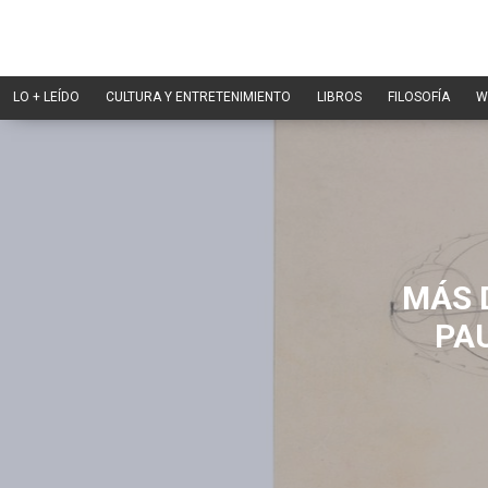
LO + LEÍDO
CULTURA Y ENTRETENIMIENTO
LIBROS
FILOSOFÍA
W
MÁS 
PAU