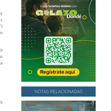
 y
us
")
on
de
ho
na
NOTAS RELACIONADAS
de