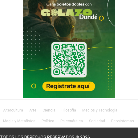
Altercultura
Arte
Ciencia
Filosofía
Medios y Tecnología
Magia y Metafísica
Política
Psiconáutica
Sociedad
Ecosistemas
Salud
Lifestyle
TODOS LOS DERECHOS RESERVADOS ® 2026