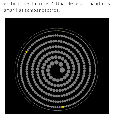
el final de la curva? Una de esas manchitas
amarillas somos nosotros.