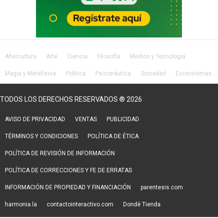
Altercultura
Arte
Ciencia
Filosofía
Medios y Tecnología
Magia y Metafísica
Política
Psiconáutica
Sociedad
Ecosistemas
Salud
Lifestyle
TODOS LOS DERECHOS RESERVADOS ® 2026
AVISO DE PRIVACIDAD
VENTAS
PUBLICIDAD
TÉRMINOS Y CONDICIONES
POLÍTICA DE ÉTICA
POLÍTICA DE REVISIÓN DE INFORMACIÓN
POLÍTICA DE CORRECCIONES Y FE DE ERRATAS
INFORMACIÓN DE PROPIEDAD Y FINANCIACIÓN
parentesis.com
harmonia.la
contactointeractivo.com
Dondé Tienda