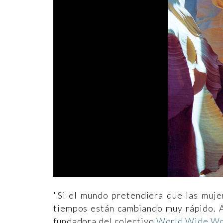
"Si el mundo pretendiera que las muje
tiempos están cambiando muy rápido. A
fundadora del colectivo
World Wide W