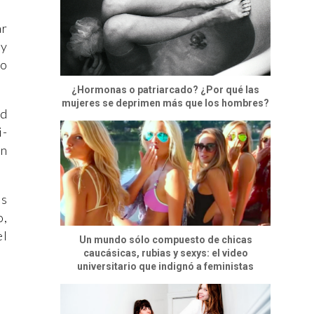
ar
 y
ho
¿Hormonas o patriarcado? ¿Por qué las
mujeres se deprimen más que los hombres?
ad
i-
en
as
o,
el
Un mundo sólo compuesto de chicas
caucásicas, rubias y sexys: el video
universitario que indignó a feministas