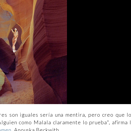
res son iguales sería una mentira, pero creo que l
lguien como Malala claramente lo prueba", afirma 
omen
, Anouska Beckwith.