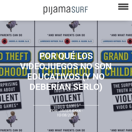
POR QUÉ LOS
VIDEOJUEGOS NO SON
EDUCATIVOS (Y NO
DEBERÍAN SERLO)
POR:
JAVIER RAYA
-
10/08/2014