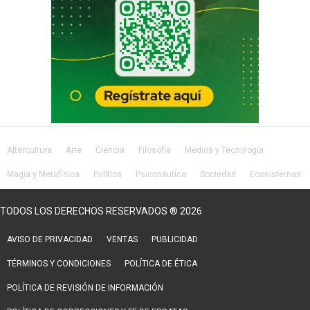
Altercultura
Arte
Ciencia
Filosofía
Medios y Tecnología
Magia y Metafísica
Política
Psiconáutica
Sociedad
Ecosistemas
Salud
Lifestyle
TODOS LOS DERECHOS RESERVADOS ® 2026
AVISO DE PRIVACIDAD
VENTAS
PUBLICIDAD
TÉRMINOS Y CONDICIONES
POLÍTICA DE ÉTICA
POLÍTICA DE REVISIÓN DE INFORMACIÓN