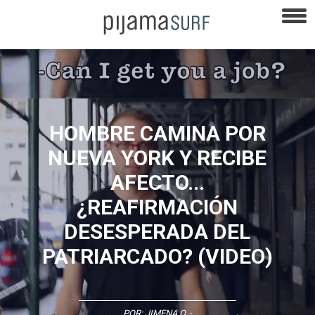
HOMBRE CAMINA POR
NUEVA YORK Y RECIBE
AFECTO...
¿REAFIRMACIÓN
DESESPERADA DEL
PATRIARCADO? (VIDEO)
POR:
JIMENA O.
-