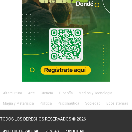
Altercultura
Arte
Ciencia
Filosofía
Medios y Tecnología
Magia y Metafísica
Política
Psiconáutica
Sociedad
Ecosistemas
Salud
Lifestyle
TODOS LOS DERECHOS RESERVADOS ® 2026
AVISO DE PRIVACIDAD
VENTAS
PUBLICIDAD