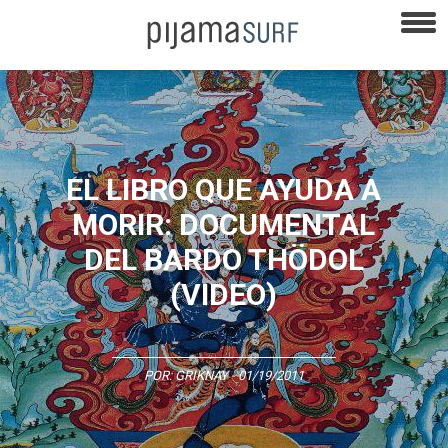
EL LIBRO QUE AYUDA A
MORIR: DOCUMENTAL
DEL BARDO THÖDOL
(VIDEO)
POR:
GRIKNAY
- 01/19/2011