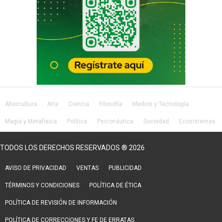
Altercultura
Arte
Ciencia
Filosofía
Medios y Tecnología
Magia y Metafísica
Política
Psiconáutica
Sociedad
Ecosistemas
Salud
Lifestyle
TODOS LOS DERECHOS RESERVADOS ® 2026
AVISO DE PRIVACIDAD
VENTAS
PUBLICIDAD
TÉRMINOS Y CONDICIONES
POLÍTICA DE ÉTICA
POLÍTICA DE REVISIÓN DE INFORMACIÓN
POLÍTICA DE CORRECCIONES Y FE DE ERRATAS