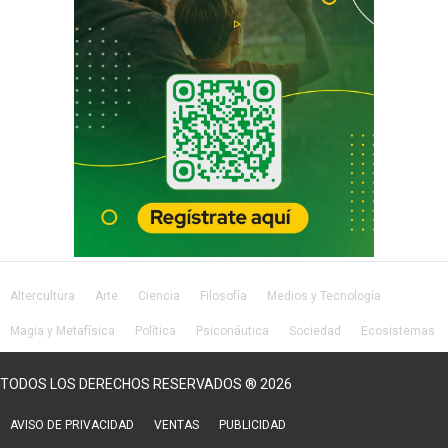
Altercultura
Arte
Ciencia
Filosofía
Medios y Tecnología
Magia y Metafísica
Política
Psiconáutica
Sociedad
Ecosistemas
Salud
Lifestyle
TODOS LOS DERECHOS RESERVADOS ® 2026
AVISO DE PRIVACIDAD
VENTAS
PUBLICIDAD