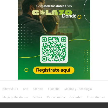
Altercultura
Arte
Ciencia
Filosofía
Medios y Tecnología
Magia y Metafísica
Política
Psiconáutica
Sociedad
Ecosistemas
Salud
Lifestyle