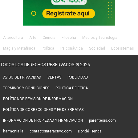
Altercultura
Arte
Ciencia
Filosofía
Medios y Tecnología
Magia y Metafísica
Política
Psiconáutica
Sociedad
Ecosistemas
Salud
Lifestyle
TODOS LOS DERECHOS RESERVADOS ® 2026
AVISO DE PRIVACIDAD
VENTAS
PUBLICIDAD
TÉRMINOS Y CONDICIONES
POLÍTICA DE ÉTICA
POLÍTICA DE REVISIÓN DE INFORMACIÓN
POLÍTICA DE CORRECCIONES Y FE DE ERRATAS
INFORMACIÓN DE PROPIEDAD Y FINANCIACIÓN
parentesis.com
harmonia.la
contactointeractivo.com
Dondé Tienda