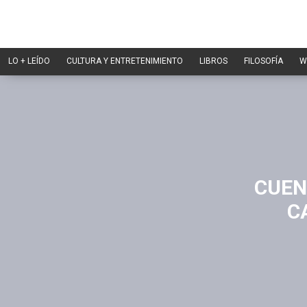
LO + LEÍDO
CULTURA Y ENTRETENIMIENTO
LIBROS
FILOSOFÍA
W
CUEN
C