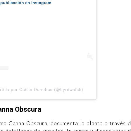
 publicación en Instagram
rtida por Caitlin Donohue (@byrdwatch)
anna Obscura
omo Canna Obscura, documenta la planta a través 
es detalladas de cogollos, tricomas y dispositivos 