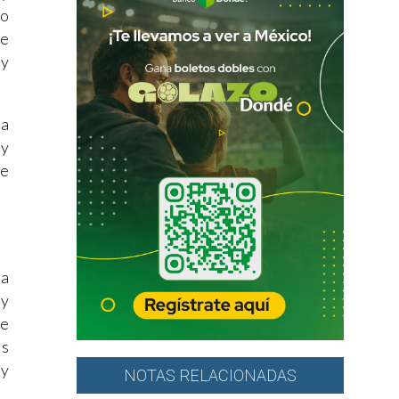
do
ve
 y
la
uy
ue
la
 y
de
es
 y
NOTAS RELACIONADAS