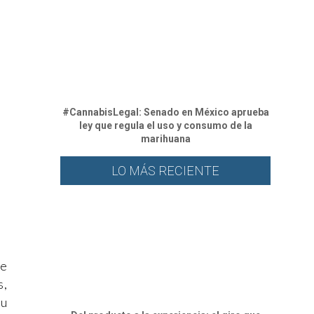
#CannabisLegal: Senado en México aprueba
ley que regula el uso y consumo de la
marihuana
LO MÁS RECIENTE
re
s,
su