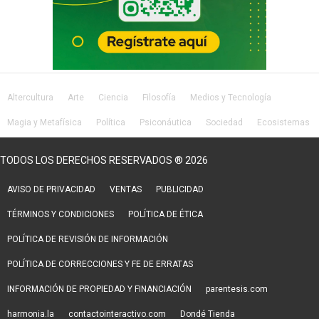
Altercultura
Arte
Ciencia
Filosofía
Medios y Tecnología
Magia y Metafísica
Política
Psiconáutica
Sociedad
Ecosistemas
Salud
Lifestyle
TODOS LOS DERECHOS RESERVADOS ® 2026
AVISO DE PRIVACIDAD
VENTAS
PUBLICIDAD
TÉRMINOS Y CONDICIONES
POLÍTICA DE ÉTICA
POLÍTICA DE REVISIÓN DE INFORMACIÓN
POLÍTICA DE CORRECCIONES Y FE DE ERRATAS
INFORMACIÓN DE PROPIEDAD Y FINANCIACIÓN
parentesis.com
harmonia.la
contactointeractivo.com
Dondé Tienda