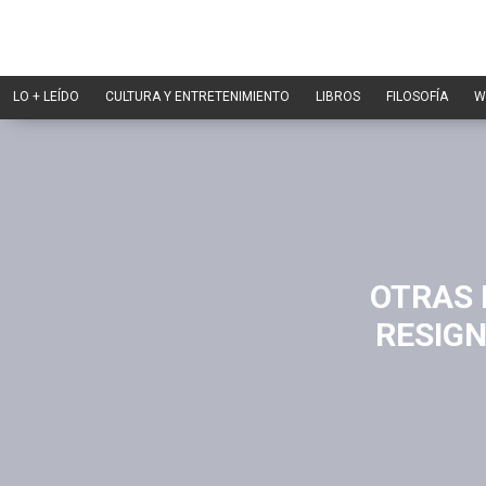
LO + LEÍDO
CULTURA Y ENTRETENIMIENTO
LIBROS
FILOSOFÍA
W
OTRAS 
RESIGN