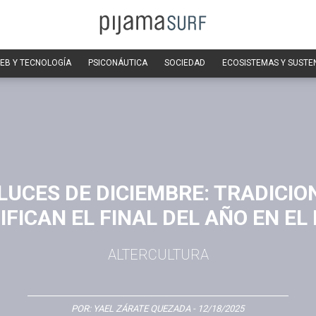
EB Y TECNOLOGÍA
PSICONÁUTICA
SOCIEDAD
ECOSISTEMAS Y SUSTE
LUCES DE DICIEMBRE: TRADICIO
IFICAN EL FINAL DEL AÑO EN E
ALTERCULTURA
POR:
YAEL ZÁRATE QUEZADA
- 12/18/2025