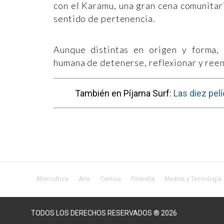
con el Karamu, una gran cena comunitari
sentido de pertenencia.
Aunque distintas en origen y forma,
humana de detenerse, reflexionar y reen
También en Píjama Surf:
Las diez pelí
Altercultura
Arte
Ciencia
Filosofía
Medios y Tecnología
TODOS LOS DERECHOS RESERVADOS ® 2026