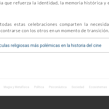
a que refuerza la identidad, la memoria histórica y 
 todas estas celebraciones comparten la necesid
contrarse con los otros en un momento de transición
culas religiosas más polémicas en la historia del cine
Magia y Metafísica
Política
Psiconáutica
Sociedad
Ecosistemas