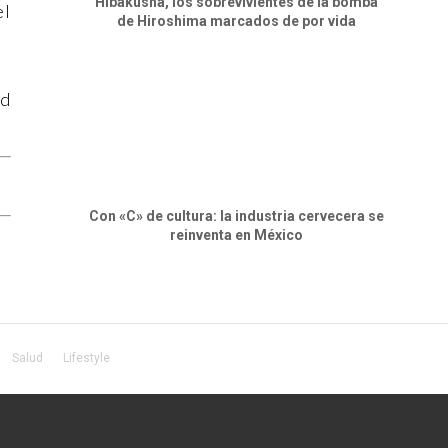
Hibakusha, los sobrevivientes de la bomba
el
de Hiroshima marcados de por vida
ad
.
Con «C» de cultura: la industria cervecera se
reinventa en México
Salud
Lifestyle