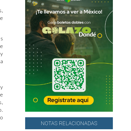
s,
de
ás
de
 y
ta
 y
de
s,
o.
do
NOTAS RELACIONADAS