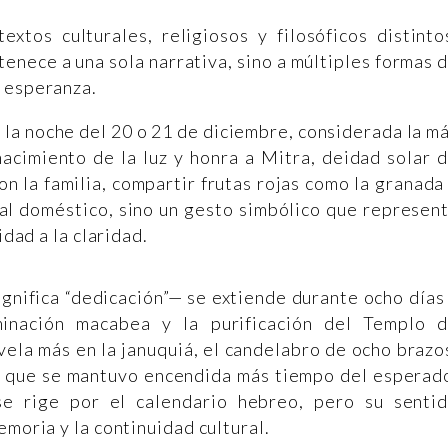
extos culturales, religiosos y filosóficos distinto
tenece a una sola narrativa, sino a múltiples formas 
a esperanza.
n la noche del 20 o 21 de diciembre, considerada la m
nacimiento de la luz y honra a Mitra, deidad solar 
n la familia, compartir frutas rojas como la granada
tual doméstico, sino un gesto simbólico que represen
idad a la claridad.
gnifica “dedicación”— se extiende durante ocho días
minación macabea y la purificación del Templo 
ela más en la januquiá, el candelabro de ocho brazo
uz que se mantuvo encendida más tiempo del esperad
se rige por el calendario hebreo, pero su senti
emoria y la continuidad cultural.