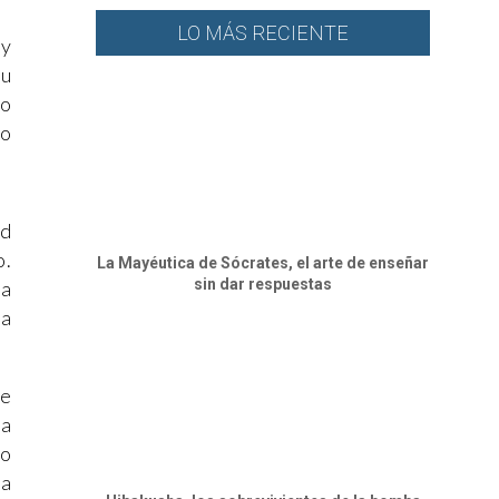
LO MÁS RECIENTE
 y
su
io
to
ad
o.
La Mayéutica de Sócrates, el arte de enseñar
sin dar respuestas
la
ía
de
ta
jo
ga