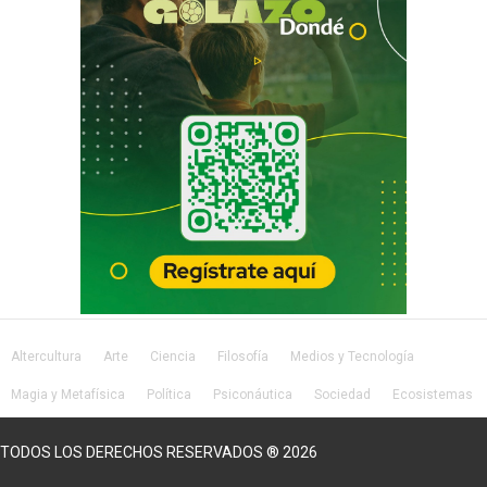
Altercultura
Arte
Ciencia
Filosofía
Medios y Tecnología
Magia y Metafísica
Política
Psiconáutica
Sociedad
Ecosistemas
Salud
Lifestyle
TODOS LOS DERECHOS RESERVADOS ® 2026