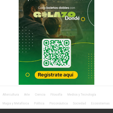
Altercultura
Arte
Ciencia
Filosofía
Medios y Tecnología
Magia y Metafísica
Política
Psiconáutica
Sociedad
Ecosistemas
Salud
Lifestyle