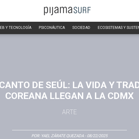
EB Y TECNOLOGÍA
PSICONÁUTICA
SOCIEDAD
ECOSISTEMAS Y SUSTE
CANTO DE SEÚL: LA VIDA Y TRA
COREANA LLEGAN A LA CDMX
ARTE
POR:
YAEL ZÁRATE QUEZADA
- 08/22/2025