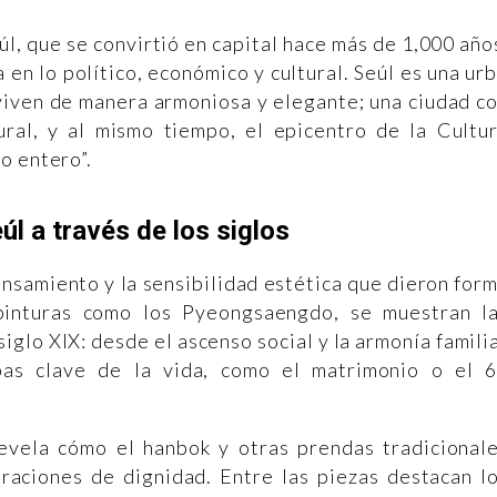
úl, que se convirtió en capital hace más de 1,000 año
en lo político, económico y cultural. Seúl es una ur
viven de manera armoniosa y elegante; una ciudad c
tural, y al mismo tiempo, el epicentro de la Cultu
o entero”.
úl a través de los siglos
ensamiento y la sensibilidad estética que dieron for
pinturas como los Pyeongsaengdo, se muestran l
siglo XIX: desde el ascenso social y la armonía famili
pas clave de la vida, como el matrimonio o el 
evela cómo el hanbok y otras prendas tradicional
iraciones de dignidad. Entre las piezas destacan l