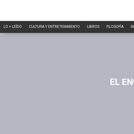
LO + LEÍDO
CULTURA Y ENTRETENIMIENTO
LIBROS
FILOSOFÍA
W
EL EN