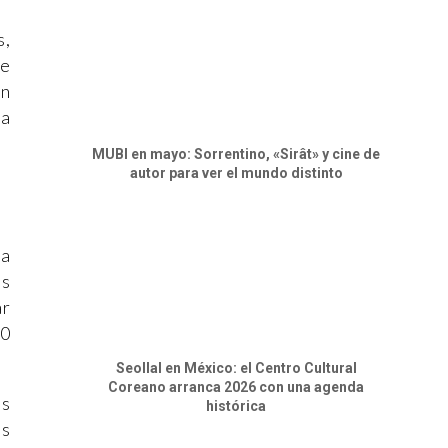
s,
be
on
ra
MUBI en mayo: Sorrentino, «Sirât» y cine de
autor para ver el mundo distinto
ma
as
ar
60
Seollal en México: el Centro Cultural
Coreano arranca 2026 con una agenda
es
histórica
os