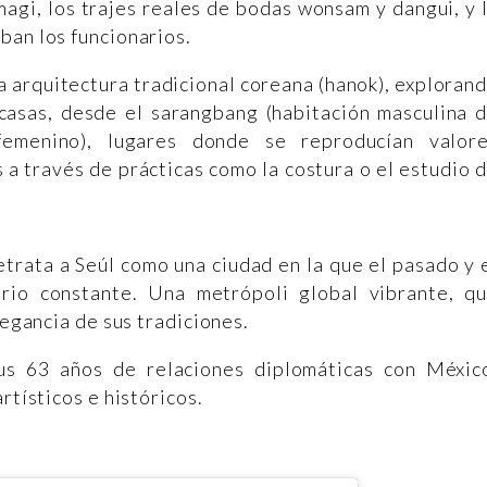
magi, los trajes reales de bodas wonsam y dangui, y 
ban los funcionarios.
a arquitectura tradicional coreana (hanok), exploran
 casas, desde el sarangbang (habitación masculina 
femenino), lugares donde se reproducían valor
 a través de prácticas como la costura o el estudio 
etrata a Seúl como una ciudad en la que el pasado y 
rio constante. Una metrópoli global vibrante, q
legancia de sus tradiciones.
us 63 años de relaciones diplomáticas con Méxic
rtísticos e históricos.