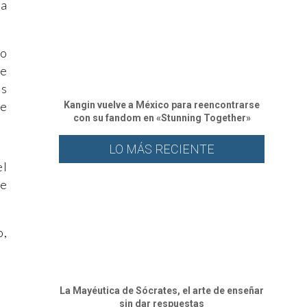
la
do
de
es
de
Kangin vuelve a México para reencontrarse
con su fandom en «Stunning Together»
LO MÁS RECIENTE
el
ue
o,
La Mayéutica de Sócrates, el arte de enseñar
sin dar respuestas