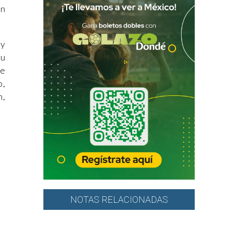
ón
 y
Hu
de
o,
n,
NOTAS RELACIONADAS