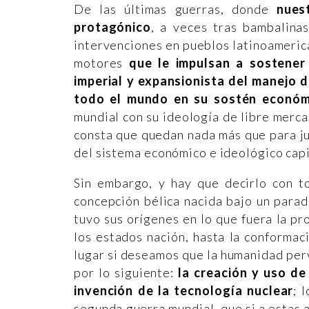
De las últimas guerras, donde
nuest
protagónico
, a veces tras bambalina
intervenciones en pueblos latinoameric
motores
que le impulsan a sostener 
imperial y expansionista del manejo 
todo el mundo en su sostén económi
mundial con su ideología de libre merca
consta que quedan nada más que para jus
del sistema económico e ideológico capi
Sin embargo, y hay que decirlo con to
concepción bélica nacida bajo un parad
tuvo sus orígenes en lo que fuera la p
los estados nación, hasta la conforma
lugar si deseamos que la humanidad perv
por lo siguiente:
la creación y uso de
invención de la tecnología nuclear
; 
segunda guerra mundial, que si a estas a