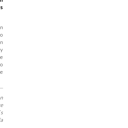
os
on
to
ón
 y
de
no
de
en
re
Es
ía