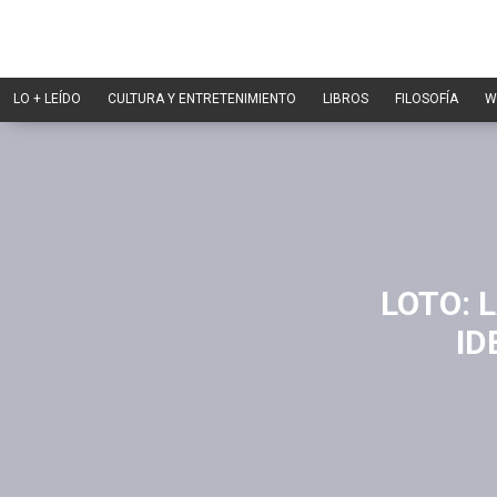
LO + LEÍDO
CULTURA Y ENTRETENIMIENTO
LIBROS
FILOSOFÍA
W
LOTO: 
ID