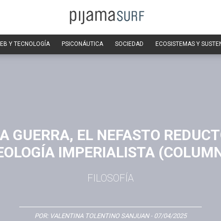
EB Y TECNOLOGÍA
PSICONÁUTICA
SOCIEDAD
ECOSISTEMAS Y SUSTE
LA GUERRA, EL NEFASTO REDUCT
EOLOGÍA IMPERIALISTA (COLUM
FILOSOFÍA
POR:
VALENTINA TOLENTINO SANJUAN
- 07/04/2025