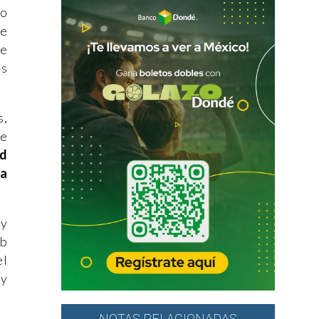
do
se
se
os
s,
de
ed
ra
 y
eb
el
 y
NOTAS RELACIONADAS