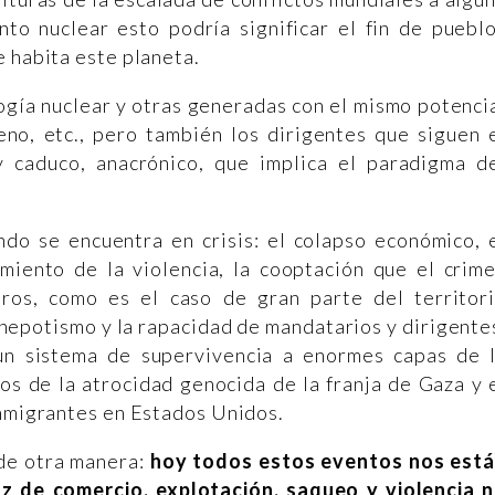
nto nuclear esto podría significar el fin de puebl
e habita este planeta.
logía nuclear y otras generadas con el mismo potenci
no, etc., pero también los dirigentes que siguen 
 caduco, anacrónico, que implica el paradigma d
o se encuentra en crisis: el colapso económico, 
miento de la violencia, la cooptación que el crim
ros, como es el caso de gran parte del territor
l nepotismo y la rapacidad de mandatarios y dirigente
un sistema de supervivencia a enormes capas de 
s de la atrocidad genocida de la franja de Gaza y 
inmigrantes en Estados Unidos.
de otra manera:
hoy todos estos eventos nos est
z de comercio, explotación, saqueo y violencia 