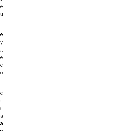
de
su
de
y
s,
ue
ue
go
de
o.
el
na
ma
en