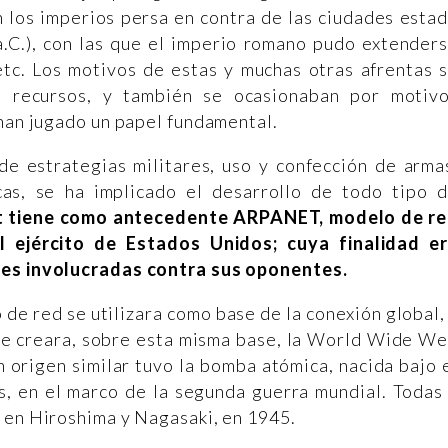
n los imperios persa en contra de las ciudades esta
a.C.), con las que el imperio romano pudo extender
etc. Los motivos de estas y muchas otras afrentas 
os recursos, y también se ocasionaban por motiv
 han jugado un papel fundamental.
de estrategias militares, uso y confección de arma
icas, se ha implicado el desarrollo de todo tipo 
et tiene como antecedente ARPANET, modelo de r
l ejército de Estados Unidos; cuya finalidad e
rtes involucradas contra sus oponentes.
de red se utilizara como base de la conexión global,
 se creara, sobre esta misma base, la World Wide W
 origen similar tuvo la bomba atómica, nacida bajo 
 en el marco de la segunda guerra mundial. Todas
o en Hiroshima y Nagasaki, en 1945.