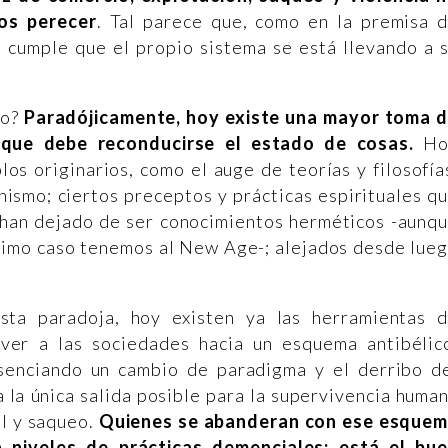
os perecer
. Tal parece que, como en la premisa 
e cumple que el propio sistema se está llevando a 
io?
Paradójicamente, hoy existe una mayor toma 
 que debe reconducirse el estado de cosas.
Ho
os originarios, como el auge de teorías y filosofía
inismo; ciertos preceptos y prácticas espirituales q
y han dejado de ser conocimientos herméticos -aunq
ltimo caso tenemos al New Age-; alejados desde lue
sta paradoja, hoy existen ya las herramientas 
er a las sociedades hacia un esquema antibélic
esenciando un cambio de paradigma y el derribo d
la única salida posible para la supervivencia huma
l y saqueo.
Quienes se abanderan con ese esque
a niveles de prácticas demenciales; está el bu