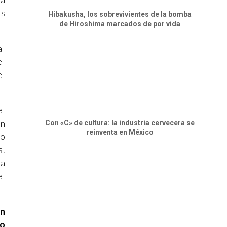
os
Hibakusha, los sobrevivientes de la bomba
de Hiroshima marcados de por vida
al
el
el
el
en
Con «C» de cultura: la industria cervecera se
reinventa en México
io
s.
la
el
án
no