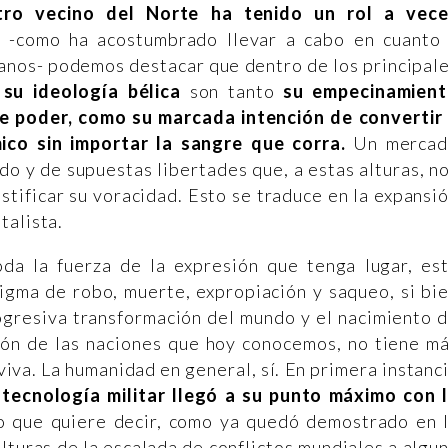
ro vecino del Norte ha tenido un rol a vec
s -como ha acostumbrado llevar a cabo en cuanto
anos- podemos destacar que dentro de los principal
su ideología bélica
son tanto
su empecinamien
de poder, como su marcada intención de convertir
co sin importar la sangre que corra.
Un merca
do y de supuestas libertades que, a estas alturas, n
tificar su voracidad. Esto se traduce en la expansi
talista.
da la fuerza de la expresión que tenga lugar, es
igma de robo, muerte, expropiación y saqueo, si bi
rogresiva transformación del mundo y el nacimiento 
ción de las naciones que hoy conocemos, no tiene m
iva. La humanidad en general, sí. En primera instanc
 tecnología militar llegó a su punto máximo con 
lo que quiere decir, como ya quedó demostrado en 
lturas de la escalada de conflictos mundiales a algu