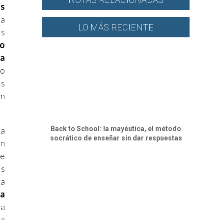
es
 a
LO MÁS RECIENTE
es
to
 a
do
os
ón
Back to School: la mayéutica, el método
ta
socrático de enseñar sin dar respuestas
en
de
ás
ia
la
la
na