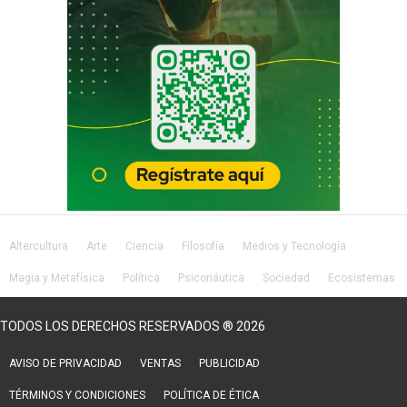
Altercultura
Arte
Ciencia
Filosofía
Medios y Tecnología
Magia y Metafísica
Política
Psiconáutica
Sociedad
Ecosistemas
Salud
Lifestyle
TODOS LOS DERECHOS RESERVADOS ® 2026
AVISO DE PRIVACIDAD
VENTAS
PUBLICIDAD
TÉRMINOS Y CONDICIONES
POLÍTICA DE ÉTICA