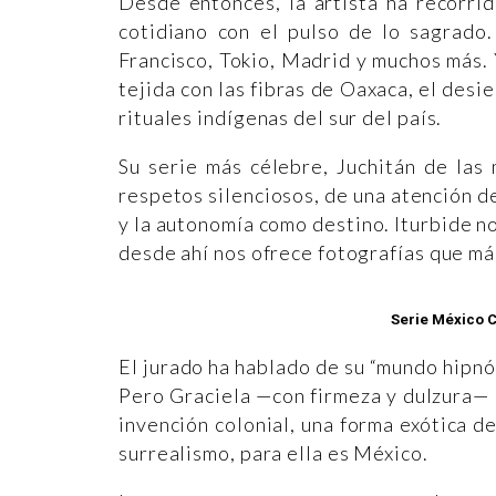
Desde entonces, la artista ha recorrid
cotidiano con el pulso de lo sagrado
Francisco, Tokio, Madrid y muchos más.
tejida con las fibras de Oaxaca, el desi
rituales indígenas del sur del país.
Su serie más célebre, Juchitán de las 
respetos silenciosos, de una atención 
y la autonomía como destino. Iturbide no
desde ahí nos ofrece fotografías que má
Serie México C
El jurado ha hablado de su “mundo hipnót
Pero Graciela —con firmeza y dulzura— r
invención colonial, una forma exótica d
surrealismo, para ella es México.