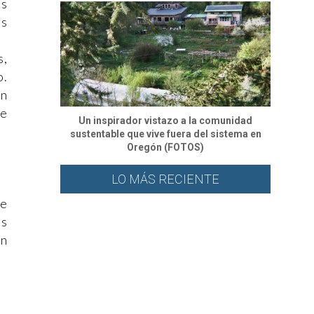
os
as
s,
o.
un
de
Un inspirador vistazo a la comunidad
sustentable que vive fuera del sistema en
Oregón (FOTOS)
LO MÁS RECIENTE
se
os
en