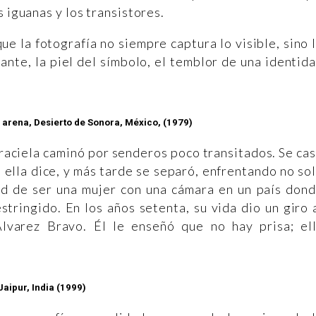
s iguanas y los transistores.
e la fotografía no siempre captura lo visible, sino 
stante, la piel del símbolo, el temblor de una identid
a arena, Desierto de Sonora, México, (1979)
aciela caminó por senderos poco transitados. Se ca
o ella dice, y más tarde se separó, enfrentando no so
ad de ser una mujer con una cámara en un país don
stringido. En los años setenta, su vida dio un giro 
lvarez Bravo. Él le enseñó que no hay prisa; el
Jaipur, India (1999)