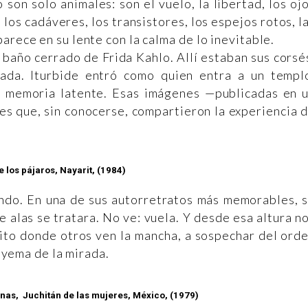
 son solo animales: son el vuelo, la libertad, los oj
 los cadáveres, los transistores, los espejos rotos, l
arece en su lente con la calma de lo inevitable.
 baño cerrado de Frida Kahlo. Allí estaban sus corsé
cada. Iturbide entró como quien entra a un templ
su memoria latente. Esas imágenes —publicadas en 
es que, sin conocerse, compartieron la experiencia 
e los pájaros, Nayarit, (1984)
ando. En una de sus autorretratos más memorables, 
e alas se tratara. No ve: vuela. Y desde esa altura n
mito donde otros ven la mancha, a sospechar del ord
a yema de la mirada.
nas, Juchitán de las mujeres, México, (1979)