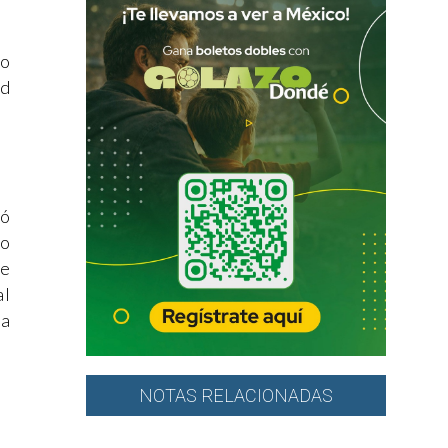
lo
ad
só
lo
de
al
la
NOTAS RELACIONADAS