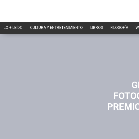
LO + LEÍDO
CULTURA Y ENTRETENIMIENTO
LIBROS
FILOSOFÍA
W
G
FOTOG
PREMIO