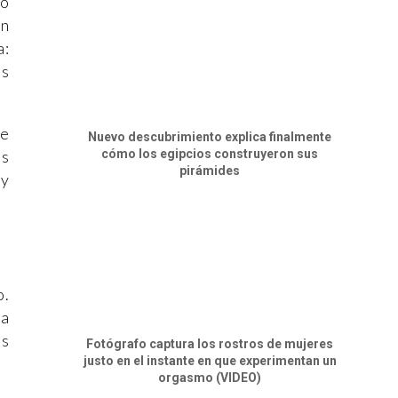
lo
an
a:
os
de
Nuevo descubrimiento explica finalmente
as
cómo los egipcios construyeron sus
pirámides
 y
o.
na
es
Fotógrafo captura los rostros de mujeres
justo en el instante en que experimentan un
orgasmo (VIDEO)