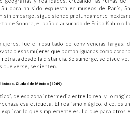
o geografías y realidades, cruzando las ruinas de 
. Su obra ha sido expuesta en museos de París, S
 Y sin embargo, sigue siendo profundamente mexican
erto de Sonora, el baño clausurado de Frida Kahlo o l
mujeres, fue el resultado de convivencias largas, 
devota a esas mujeres que portan iguanas como coron
 retrata desde la distancia. Se sumerge, se disuelve,
s que verse, se sienten.
lásicas, Ciudad de México (1969)
ico”, de esa zona intermedia entre lo real y lo mágic
echaza esa etiqueta. El realismo mágico, dice, es u
e explicar lo que simplemente es. Lo que para otros 