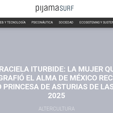
EB Y TECNOLOGÍA
PSICONÁUTICA
SOCIEDAD
ECOSISTEMAS Y SUSTE
RACIELA ITURBIDE: LA MUJER Q
RAFIÓ EL ALMA DE MÉXICO REC
 PRINCESA DE ASTURIAS DE LA
2025
ALTERCULTURA