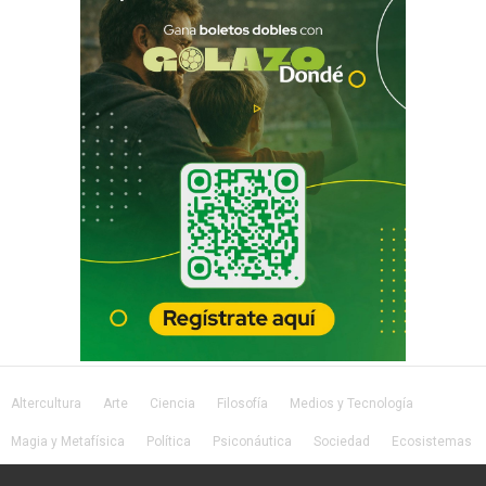
Altercultura
Arte
Ciencia
Filosofía
Medios y Tecnología
Magia y Metafísica
Política
Psiconáutica
Sociedad
Ecosistemas
Salud
Lifestyle