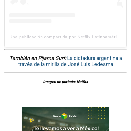
U
na publicación compartida por Netflix Latinoamérica (@netflixlat)
También en Pijama Surf:
La dictadura argentina a
través de la mirilla de José Luis Ledesma
Imagen de portada: Netflix