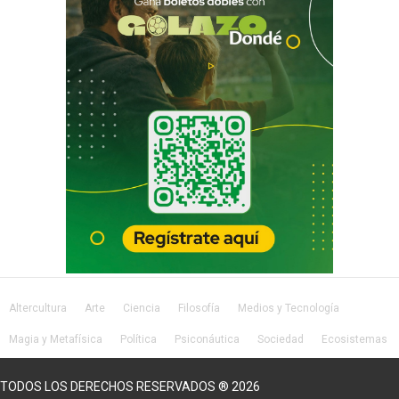
Altercultura
Arte
Ciencia
Filosofía
Medios y Tecnología
Magia y Metafísica
Política
Psiconáutica
Sociedad
Ecosistemas
Salud
Lifestyle
TODOS LOS DERECHOS RESERVADOS ® 2026