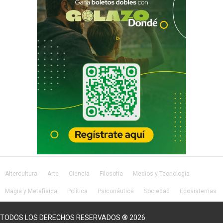
Altercultura
Arte
Ciencia
Filosofía
Medios y Tecnología
Magia y Metafísica
Política
Psiconáutica
Sociedad
Ecosistemas
Salud
Lifestyle
TODOS LOS DERECHOS RESERVADOS ® 2026