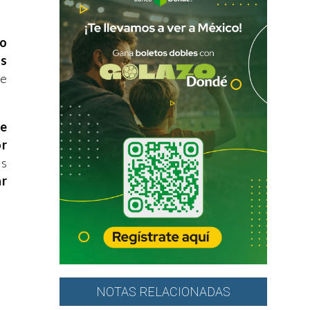
so
as
de
e
or
as
ar
NOTAS RELACIONADAS