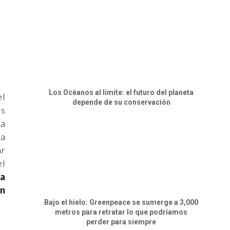
Los Océanos al límite: el futuro del planeta
el
depende de su conservación
os
ra
ía
ar
el
 a
en
Bajo el hielo: Greenpeace se sumerge a 3,000
metros para retratar lo que podríamos
perder para siempre