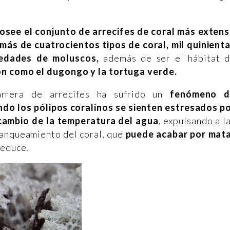
osee el conjunto de arrecifes de coral más exten
más de cuatrocientos tipos de coral, mil quinient
riedades de moluscos,
además de ser el hábitat 
ón como el dugongo y la tortuga verde.
arrera de arrecifes ha sufrido un
fenómeno d
do los pólipos coralinos se sienten estresados p
cambio de la temperatura del agua
, expulsando a l
lanqueamiento del coral, que
puede acabar por mat
 reduce.