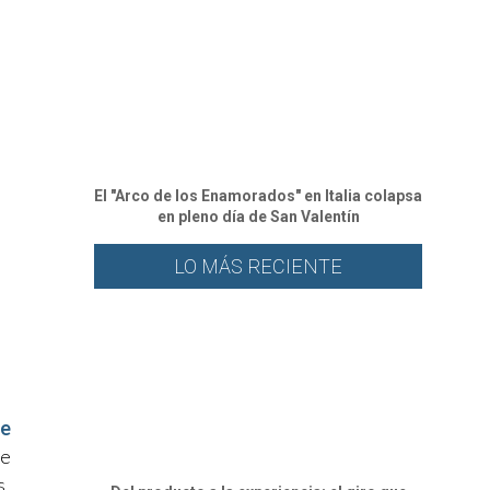
El "Arco de los Enamorados" en Italia colapsa
en pleno día de San Valentín
LO MÁS RECIENTE
 e
ue
s,