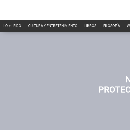
LO + LEÍDO
CULTURA Y ENTRETENIMIENTO
LIBROS
FILOSOFÍA
W
N
PROTEC