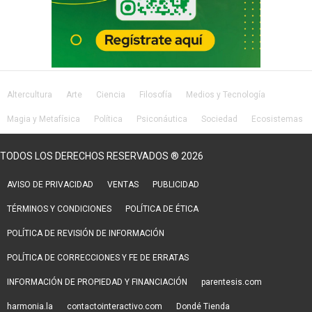
Altercultura
Arte
Ciencia
Filosofía
Medios y Tecnología
Magia y Metafísica
Política
Psiconáutica
Sociedad
Ecosistemas
Salud
Lifestyle
TODOS LOS DERECHOS RESERVADOS ® 2026
AVISO DE PRIVACIDAD
VENTAS
PUBLICIDAD
TÉRMINOS Y CONDICIONES
POLÍTICA DE ÉTICA
POLÍTICA DE REVISIÓN DE INFORMACIÓN
POLÍTICA DE CORRECCIONES Y FE DE ERRATAS
INFORMACIÓN DE PROPIEDAD Y FINANCIACIÓN
parentesis.com
harmonia.la
contactointeractivo.com
Dondé Tienda