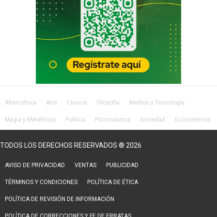
Altercultura
Arte
Ciencia
Filosofía
Medios y Tecnología
Magia y Metafísica
Política
Psiconáutica
Sociedad
Ecosistemas
Salud
Lifestyle
TODOS LOS DERECHOS RESERVADOS ® 2026
AVISO DE PRIVACIDAD
VENTAS
PUBLICIDAD
TÉRMINOS Y CONDICIONES
POLÍTICA DE ÉTICA
POLÍTICA DE REVISIÓN DE INFORMACIÓN
POLÍTICA DE CORRECCIONES Y FE DE ERRATAS