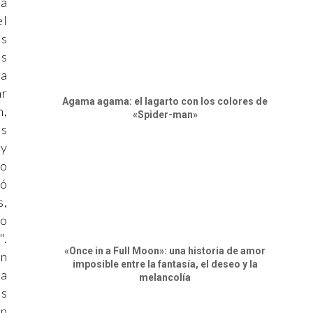
na
el
es
os
la
ar
Agama agama: el lagarto con los colores de
n,
«Spider-man»
os
 y
no
yó
s,
do
".
«Once in a Full Moon»: una historia de amor
ón
imposible entre la fantasía, el deseo y la
La
melancolía
ás
an