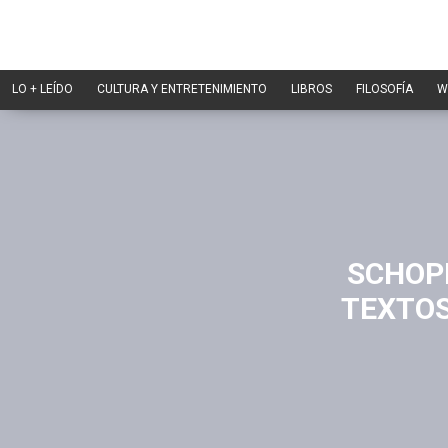
LO + LEÍDO
CULTURA Y ENTRETENIMIENTO
LIBROS
FILOSOFÍA
W
SCHOP
TEXTOS