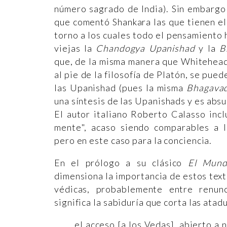
número sagrado de India). Sin embargo
que comentó Shankara las que tienen el 
torno a los cuales todo el pensamiento 
viejas la
Chandogya Upanishad
y la
B
que, de la misma manera que Whitehead 
al pie de la filosofía de Platón, se pued
las Upanishad (pues la misma
Bhagava
una síntesis de las Upanishads y es absu
El autor italiano Roberto Calasso incl
mente", acaso siendo comparables a lo
pero en este caso para la conciencia.
En el prólogo a su clásico
El Mundo
dimensiona la importancia de estos text
védicas, probablemente entre renun
significa la sabiduría que corta las atadu
el acceso [a los Vedas], abierto a 