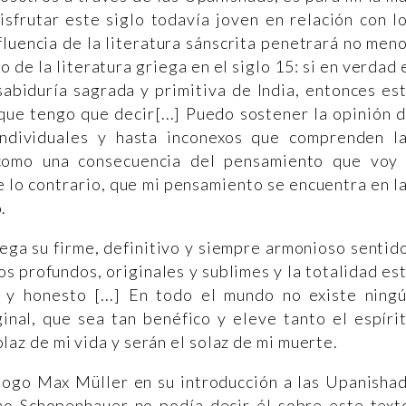
sfrutar este siglo todavía joven en relación con l
fluencia de la literatura sánscrita penetrará no men
de la literatura griega en el siglo 15: si en verdad 
sabiduría sagrada y primitiva de India, entonces es
ue tengo que decir[...] Puedo sostener la opinión 
ndividuales y hasta inconexos que comprenden l
omo una consecuencia del pensamiento que voy
e lo contrario, que mi pensamiento se encuentra en l
.
iega su firme, definitivo y siempre armonioso sentid
 profundos, originales y sublimes y la totalidad es
y honesto [...] En todo el mundo no existe ning
inal, que sea tan benéfico y eleve tanto el espíri
laz de mi vida y serán el solaz de mi muerte.
logo Max Müller en su introducción a las Upanisha
ho Schopenhauer no podía decir él sobre este text