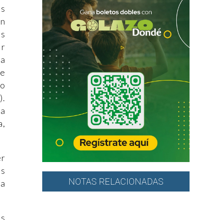
ds
en
ás
ir
ta
de
so
).
la
a,
er
as
NOTAS RELACIONADAS
ra
ás