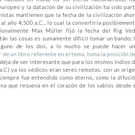
uropeo y la datación de su civilización ha sido par
nistas mantienen que la fecha de la civilización aho
al año 4,500 a.C., lo cual la convertiría posiblemen
icionalmente Max Müller fijó la fecha del Rig Ve
tán las cosas es sumamente difícil tomar un bando; 
inguno de los dos, a lo mucho se puede hacer u
 de un libro referente en el tema, toma la posición d
 deja de ser interesante que para los mismos indios 
 a.C) ya los védicos eran seres remotos, con un orig
 siempre fue entendido como eterno, como la difusi
vina que resuena en el corazón de los sabios desde 