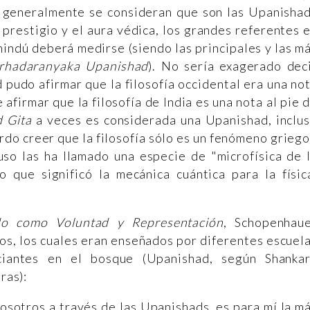
 generalmente se consideran que son las Upanisha
prestigio y el aura védica, los grandes referentes 
hindú deberá medirse (siendo las principales y las m
rhadaranyaka Upanishad
). No sería exagerado dec
pudo afirmar que la filosofía occidental era una no
e afirmar que la filosofía de India es una nota al pie 
d Gita
a veces es considerada una Upanishad, inclu
rdo creer que la filosofía sólo es un fenómeno griego
uso las ha llamado una especie de "microfísica de 
 que significó la mecánica cuántica para la físic
 como Voluntad y Representación
, Schopenhau
os, los cuales eran enseñados por diferentes escuel
ciantes en el bosque (Upanishad, según Shanka
ras):
nosotros a través de las Upanishads, es para mí la m