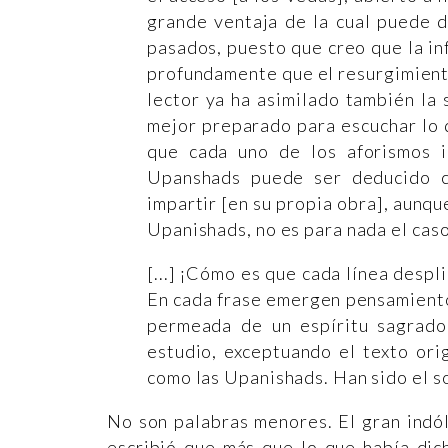
grande ventaja de la cual puede di
pasados, puesto que creo que la in
profundamente que el resurgimiento 
lector ya ha asimilado también la 
mejor preparado para escuchar lo q
que cada uno de los aforismos i
Upanshads puede ser deducido c
impartir [en su propia obra], aunqu
Upanishads, no es para nada el caso
[...] ¡Cómo es que cada línea despl
En cada frase emergen pensamientos
permeada de un espíritu sagrado 
estudio, exceptuando el texto orig
como las Upanishads. Han sido el so
No son palabras menores. El gran indó
escribió que más que lo que había dic