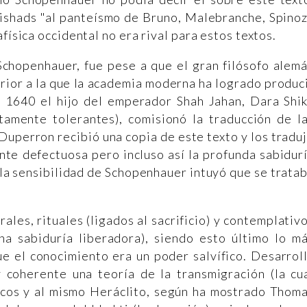
ishads "al panteísmo de Bruno, Malebranche, Spino
física occidental no era rival para estos textos.
Schopenhauer, fue pese a que el gran filósofo alem
erior a la que la academia moderna ha logrado produc
n 1640 el hijo del emperador Shah Jahan, Dara Shi
amente tolerantes), comisionó la traducción de l
Duperron recibió una copia de este texto y los tradu
ante defectuosa pero incluso así la profunda sabidur
la sensibilidad de Schopenhauer intuyó que se trata
es, rituales (ligados al sacrificio) y contemplativ
na sabiduría liberadora), siendo esto último lo m
ue el conocimiento era un poder salvífico. Desarrol
 coherente una teoría de la transmigración (la cu
rficos y al mismo Heráclito, según ha mostrado Thom