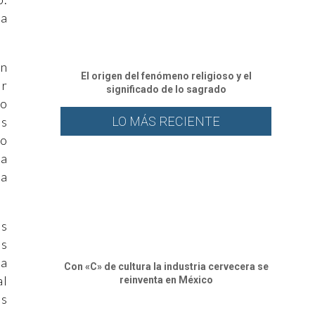
za
án
El origen del fenómeno religioso y el
ir
significado de lo sagrado
ko
LO MÁS RECIENTE
as
jo
ía
ba
os
ás
la
Con «C» de cultura la industria cervecera se
al
reinventa en México
as