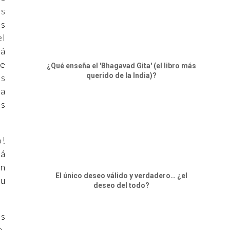
os
os
el
tá
de
¿Qué enseña el 'Bhagavad Gita' (el libro más
querido de la India)?
as
 a
as
o!
tá
ún
El único deseo válido y verdadero… ¿el
tu
deseo del todo?
ds
o.