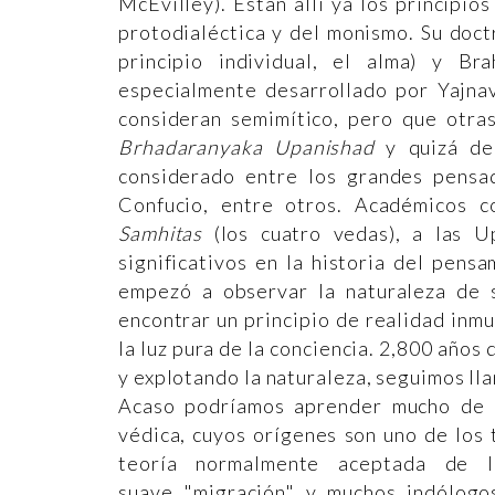
McEvilley). Están allí ya los principios
protodialéctica y del monismo. Su doct
principio individual, el alma) y Br
especialmente desarrollado por Yajna
consideran semimítico, pero que otra
Brhadaranyaka Upanishad
y quizá d
considerado entre los grandes pensad
Confucio, entre otros. Académicos c
Samhitas
(los cuatro vedas), a las 
significativos en la historia del pen
empezó a observar la naturaleza de s
encontrar un principio de realidad inm
la luz pura de la conciencia. 2,800 año
y explotando la naturaleza, seguimos lla
Acaso podríamos aprender mucho de lo
védica, cuyos orígenes son uno de los
teoría normalmente aceptada de 
suave "migración" y muchos indólogos