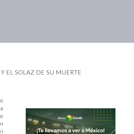
Y EL SOLAZ DE SU MUERTE
ro
la
ño
on
el