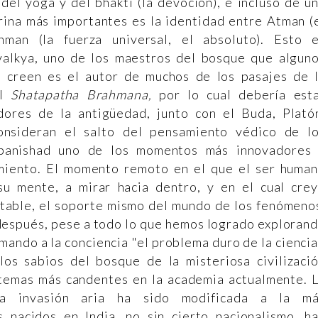
 del yoga y del bhakti (la devoción), e incluso de u
rina más importantes es la identidad entre Atman (
ahman (la fuerza universal, el absoluto). Esto 
valkya, uno de los maestros del bosque que algun
s creen es el autor de muchos de los pasajes de 
el
Shatapatha Brahmana,
por lo cual debería est
ores de la antigüedad, junto con el Buda, Plató
onsideran el salto del pensamiento védico de l
Upanishad uno de los momentos más innovadores
samiento. El momento remoto en el que el ser huma
u mente, a mirar hacia dentro, y en el cual cre
utable, el soporte mismo del mundo de los fenómeno
s después, pese a todo lo que hemos logrado exploran
mando a la conciencia "el problema duro de la ciencia
s sabios del bosque de la misteriosa civilizaci
 temas más candentes en la academia actualmente. 
la invasión aria ha sido modificada a la m
 nacidos en India, no sin cierto nacionalismo, h