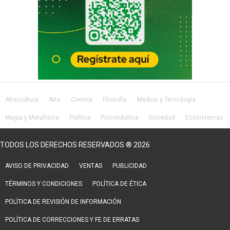
Altercultura
Arte
Ciencia
Filosofía
Medios y Tecnología
Magia y Metafísica
Política
Psiconáutica
Sociedad
Ecosistemas
Salud
Lifestyle
TODOS LOS DERECHOS RESERVADOS ® 2026
AVISO DE PRIVACIDAD
VENTAS
PUBLICIDAD
TÉRMINOS Y CONDICIONES
POLÍTICA DE ÉTICA
POLÍTICA DE REVISIÓN DE INFORMACIÓN
POLÍTICA DE CORRECCIONES Y FE DE ERRATAS