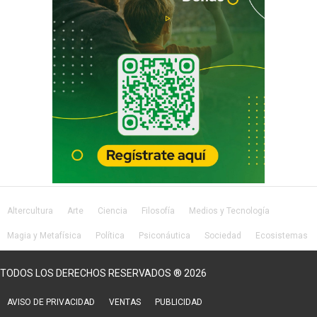
Altercultura
Arte
Ciencia
Filosofía
Medios y Tecnología
Magia y Metafísica
Política
Psiconáutica
Sociedad
Ecosistemas
Salud
Lifestyle
TODOS LOS DERECHOS RESERVADOS ® 2026
AVISO DE PRIVACIDAD
VENTAS
PUBLICIDAD