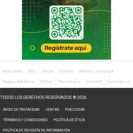
Altercultura
Arte
Ciencia
Filosofía
Medios y Tecnología
Magia y Metafísica
Política
Psiconáutica
Sociedad
Ecosistemas
Salud
Lifestyle
TODOS LOS DERECHOS RESERVADOS ® 2026
AVISO DE PRIVACIDAD
VENTAS
PUBLICIDAD
TÉRMINOS Y CONDICIONES
POLÍTICA DE ÉTICA
POLÍTICA DE REVISIÓN DE INFORMACIÓN