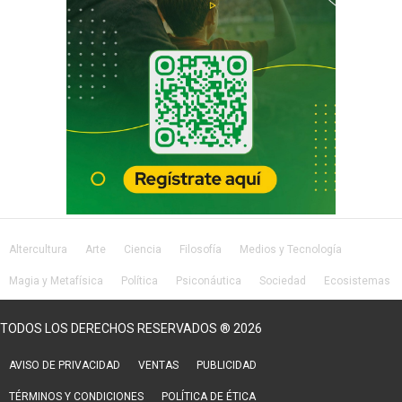
Altercultura
Arte
Ciencia
Filosofía
Medios y Tecnología
Magia y Metafísica
Política
Psiconáutica
Sociedad
Ecosistemas
Salud
Lifestyle
TODOS LOS DERECHOS RESERVADOS ® 2026
AVISO DE PRIVACIDAD
VENTAS
PUBLICIDAD
TÉRMINOS Y CONDICIONES
POLÍTICA DE ÉTICA