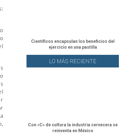
s:
do
so
Científicos encapsulan los beneficios del
el
ejercicio en una pastilla
LO MÁS RECIENTE
os
co
os
el
ir
ar
la
o,
Con «C» de cultura la industria cervecera se
reinventa en México