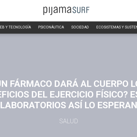
EB Y TECNOLOGÍA
PSICONÁUTICA
SOCIEDAD
ECOSISTEMAS Y SUSTE
UN FÁRMACO DARÁ AL CUERPO L
FICIOS DEL EJERCICIO FÍSICO? 
LABORATORIOS ASÍ LO ESPERA
SALUD