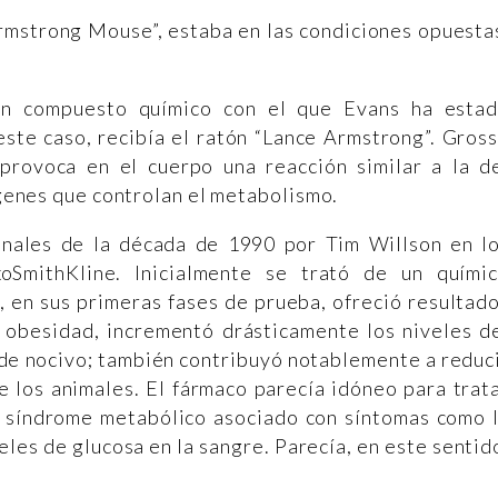
rmstrong Mouse”, estaba en las condiciones opuesta
 un compuesto químico con el que Evans ha esta
ste caso, recibía el ratón “Lance Armstrong”. Gros
rovoca en el cuerpo una reacción similar a la d
s genes que controlan el metabolismo.
inales de la década de 1990 por Tim Willson en l
xoSmithKline. Inicialmente se trató de un quími
, en sus primeras fases de prueba, ofreció resultad
 obesidad, incrementó drásticamente los niveles d
 de nocivo; también contribuyó notablemente a reduc
de los animales. El fármaco parecía idóneo para trat
er síndrome metabólico asociado con síntomas como 
veles de glucosa en la sangre. Parecía, en este sentid