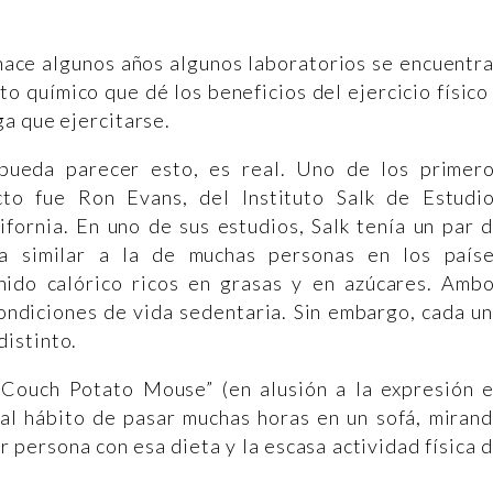
ce algunos años algunos laboratorios se encuentr
o químico que dé los beneficios del ejercicio físico
ga que ejercitarse.
 pueda parecer esto, es real. Uno de los primer
cto fue Ron Evans, del Instituto Salk de Estudi
fornia. En uno de sus estudios, Salk tenía un par 
ta similar a la de muchas personas en los país
nido calórico ricos en grasas y en azúcares. Amb
ondiciones de vida sedentaria. Sin embargo, cada u
istinto.
“Couch Potato Mouse” (en alusión a la expresión 
e al hábito de pasar muchas horas en un sofá, miran
er persona con esa dieta y la escasa actividad física 