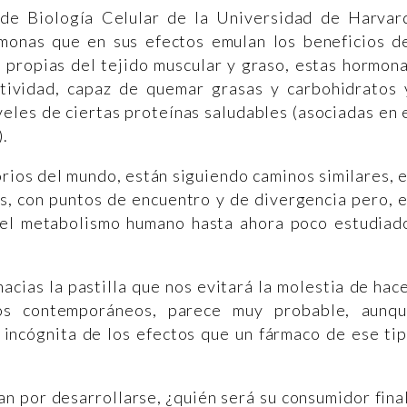
de Biología Celular de la Universidad de Harvar
monas que en sus efectos emulan los beneficios d
as propias del tejido muscular y graso, estas hormon
tividad, capaz de quemar grasas y carbohidratos 
veles de ciertas proteínas saludables (asociadas en 
).
rios del mundo, están siguiendo caminos similares, 
as, con puntos de encuentro y de divergencia pero, 
del metabolismo humano hasta ahora poco estudiad
acias la pastilla que nos evitará la molestia de hac
zos contemporáneos, parece muy probable, aunq
 incógnita de los efectos que un fármaco de ese ti
an por desarrollarse, ¿quién será su consumidor fina