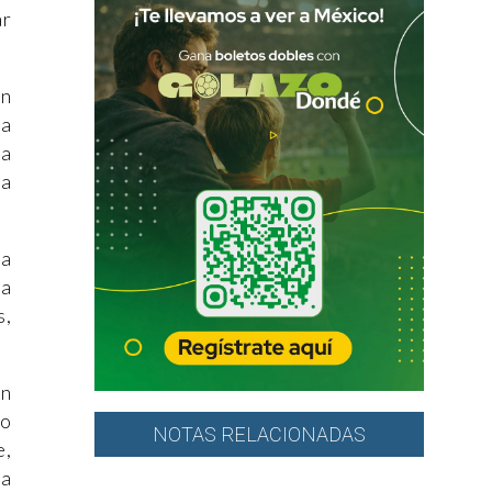
ar
ón
ía
za
ba
ra
ha
s,
un
io
NOTAS RELACIONADAS
e,
ia