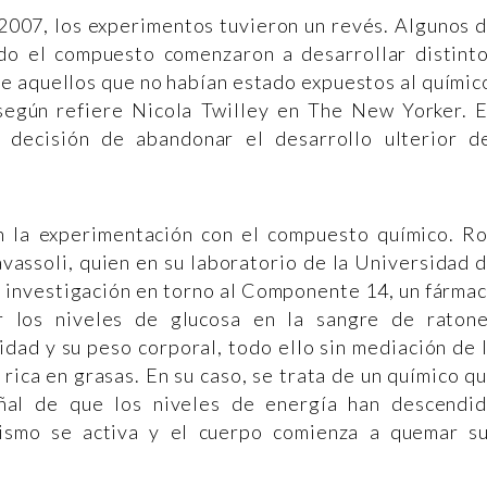
2007, los experimentos tuvieron un revés. Algunos 
do el compuesto comenzaron a desarrollar distint
ue aquellos que no habían estado expuestos al químic
 según refiere Nicola Twilley en The New Yorker. 
 decisión de abandonar el desarrollo ulterior d
n la experimentación con el compuesto químico. R
vassoli, quien en su laboratorio de la Universidad 
a investigación en torno al Componente 14, un fárma
r los niveles de glucosa en la sangre de raton
dad y su peso corporal, todo ello sin mediación de 
a rica en grasas. En su caso, se trata de un químico q
eñal de que los niveles de energía han descendi
lismo se activa y el cuerpo comienza a quemar s