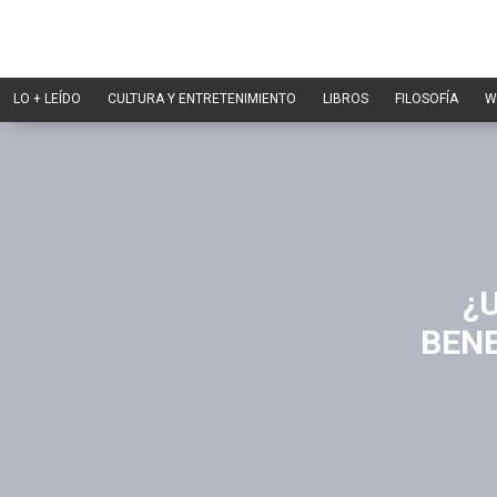
LO + LEÍDO
CULTURA Y ENTRETENIMIENTO
LIBROS
FILOSOFÍA
W
¿
BENE