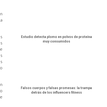
an
 a
os
Estudio detecta plomo en polvos de proteína
muy consumidos
os
de
es
os
no
en
Falsos cuerpos y falsas promesas: la trampa
do
detrás de los influencers fitness
de