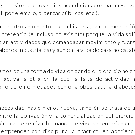
gimnasios u otros sitios acondicionados para realiz
l, por ejemplo, albercas públicas, etc.).
én en otros momentos de la historia, la recomendaci
presencia (e incluso no exisitía) porque la vida sol
acían actividades que demandaban movimiento y fuer
labores industriales) y aun en la vida de casa no esta
amos de una forma de vida en donde el ejercicio no e
 activa, a otra en la que la falta de actividad 
ollo de enfermedades como la obesidad, la diabete
.
 necesidad más o menos nueva, también se trata de 
tre la obligación y la comercialización del ejercic
uténtica de realizarlo cuando se vive sedentariament
emprender con disciplina la práctica, en aparienc