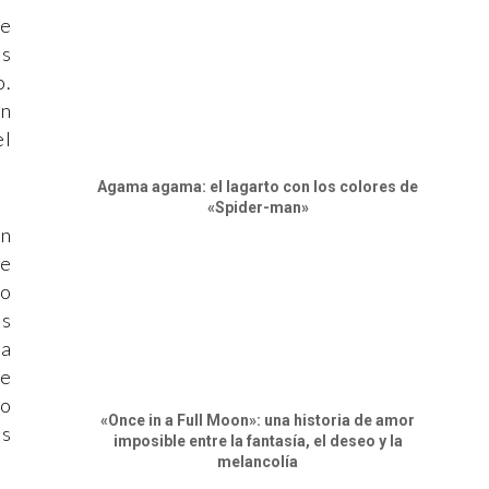
de
os
o.
En
el
Agama agama: el lagarto con los colores de
«Spider-man»
on
de
co
es
la
ue
do
«Once in a Full Moon»: una historia de amor
us
imposible entre la fantasía, el deseo y la
melancolía