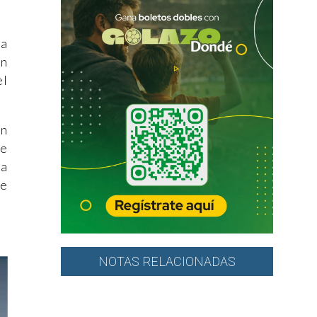
da
ún
el
ón
se
na
de
NOTAS RELACIONADAS