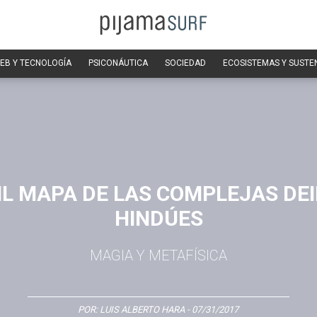
EB Y TECNOLOGÍA
PSICONÁUTICA
SOCIEDAD
ECOSISTEMAS Y SUSTE
IL MAPA DE LAS COMPLEJAS DE
HINDÚES
MAGIA Y METAFÍSICA
POR:
LUIS ALBERTO HARA
- 07/31/2017