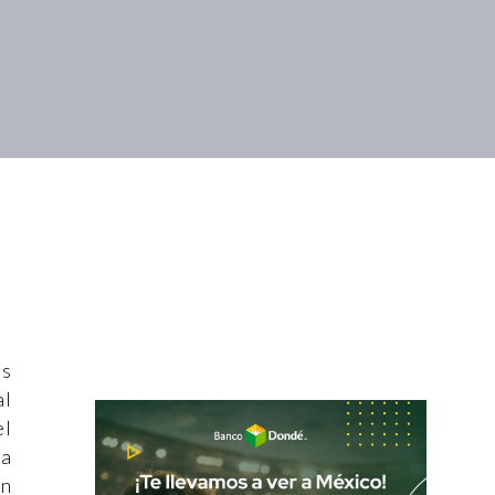
os
al
el
ha
ón