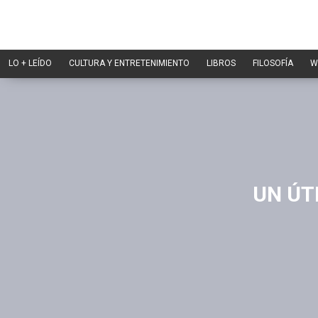
LO + LEÍDO
CULTURA Y ENTRETENIMIENTO
LIBROS
FILOSOFÍA
W
UN ÚT