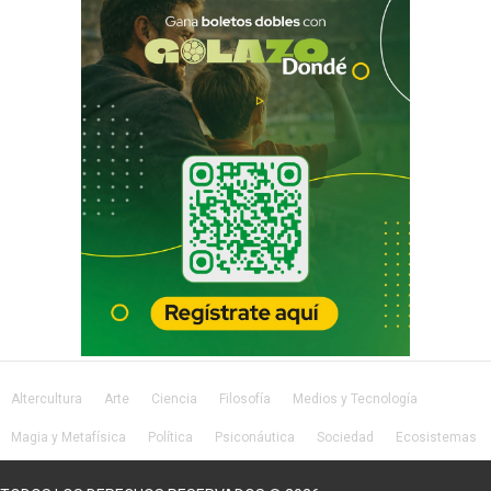
Altercultura
Arte
Ciencia
Filosofía
Medios y Tecnología
Magia y Metafísica
Política
Psiconáutica
Sociedad
Ecosistemas
Salud
Lifestyle