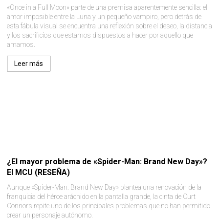
«Once in a Full Moon» parte de una premisa aparentemente sencilla: el
amor imposible entre la Luna y un pequeño vampiro, pero detrás de
esta fábula visual se encuentra una reflexión sobre el deseo, la distancia
y los sacrificios que estamos dispuestos a hacer por aquello que
amamos.
Leer más
¿El mayor problema de «Spider-Man: Brand New Day»?
El MCU (RESEÑA)
Aunque «Spider-Man: Brand New Day» plantea una renovación de la
franquicia del héroe arácnido en la pantalla grande, la cinta de Curt
Connors repite uno de los principales problemas que no han permitido
crear un personaje autónomo.