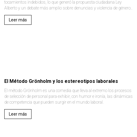
tocamientos indebidos, lo que generó la propuesta ciudadana Ley
Alberto y un debate más amplio sobre denuncias y violencia de género..
Leer más
El Método Grönholm y los estereotipos laborales
El método Grönholm es una comedia que lleva al extremo los procesos
de selección de personal para exhibir, con humor e ironía, las dinámicas
de competencia que pueden surgir en el mundo laboral.
Leer más