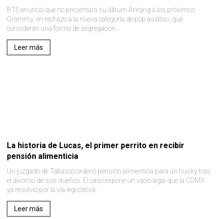
BTS anunció que no presentará su álbum Arirang a los próximos
Grammy, en rechazo a la nueva categoría de pop asiático, que
consideran una forma de segregación..
Leer más
La historia de Lucas, el primer perrito en recibir
pensión alimenticia
Un juzgado de Tabasco ordenó pensión alimenticia para un husky tras
el divorcio de sus dueños. El caso expone un vacío legal que la CDMX
ya resolvió por la vía legislativa..
Leer más