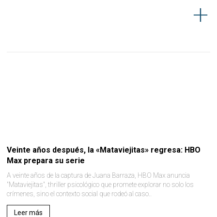
Veinte años después, la «Mataviejitas» regresa: HBO
Max prepara su serie
A veinte años de la captura de Juana Barraza, HBO Max anuncia
"Mataviejitas", thriller psicológico que promete explorar no solo los
crímenes, sino el contexto social que rodeó al caso..
Leer más