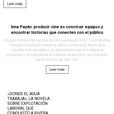
Leer más
Inna Payán: producir cine es construir equipos y
encontrar historias que conecten con el público
Desde el Festival Internacional de Cine Guanajuato (GIFF), la productora
mexicana Inna Payán reflexiona sobre su trayectoria dentro de la
industria cinematográfica, los aprendizajes que le ha dejado la
producción y la importancia de rodearse de personas que impulsen
nuevas formas de crear cine. .
Leer más
«DONDE EL AGUA
TRABAJA», LA NOVELA
SOBRE EXPLOTACIÓN
LABORAL QUE
CONQUISTÓ A RIVERA