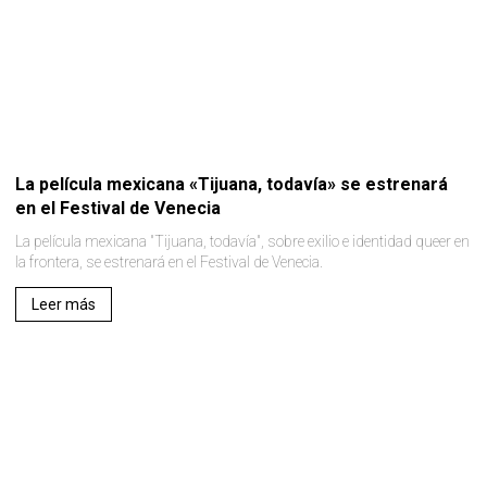
La película mexicana «Tijuana, todavía» se estrenará
en el Festival de Venecia
La película mexicana "Tijuana, todavía", sobre exilio e identidad queer en
la frontera, se estrenará en el Festival de Venecia.
Leer más