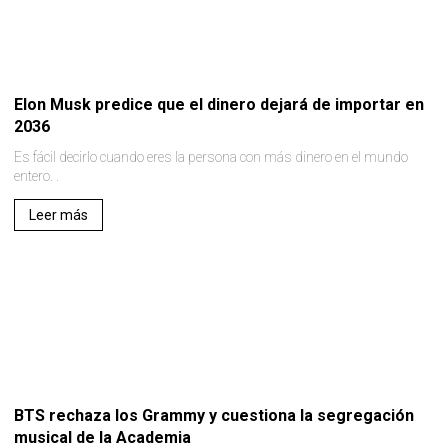
Elon Musk predice que el dinero dejará de importar en
2036
Es fácil decirlo cuando eres la persona con más dinero en el mundo
entero. .
Leer más
BTS rechaza los Grammy y cuestiona la segregación
musical de la Academia