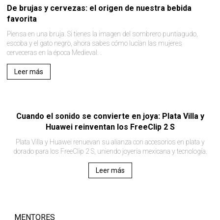
De brujas y cervezas: el origen de nuestra bebida
favorita
Piensa en una bruja. Si tienes la imagen del sombrero puntiagudo,
escoba y el gato negro, ahora sabes cómo lucían las mujeres
cerveceras en la época Medieval. .
Leer más
Cuando el sonido se convierte en joya: Plata Villa y
Huawei reinventan los FreeClip 2 S
Plata Villa y Huawei renuevan su alianza con accesorios en plata y
dorado para los FreeClip 2 S, uniendo joyería mexicana y tecnología.
Leer más
MENTORES