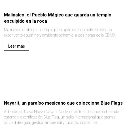
Malinalco: el Pueblo Mágico que guarda un templo
esculpido en la roca
Malinalco combina un templo prehispánico esculpido en roca, un
exconvento agustino y ambiente bohemio, a dos horas de la CDMX.
Leer más
Nayarit, un paraíso mexicano que colecciona Blue Flags
Además de Playa Nuevo Nayarit Norte, otros tres destinos del estado
ostentan la certificación Blue Flag, un sello internacional que premia
calidad de agua, gestión ambiental y turismo sostenible.