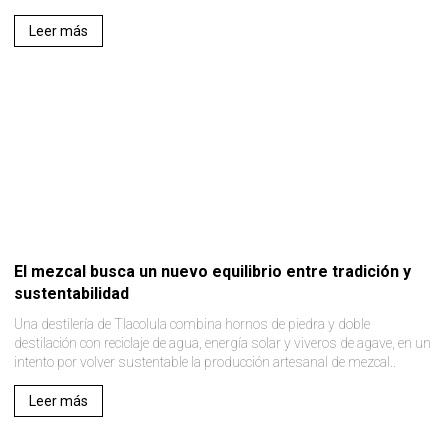
Leer más
El mezcal busca un nuevo equilibrio entre tradición y
sustentabilidad
Una destilería de Tlacolula combina hornos de piedra y doble
destilación con reciclaje de agua, energía solar y viveros de agave, en un
intento por volver sustentable la producción artesanal de mezcal..
Leer más