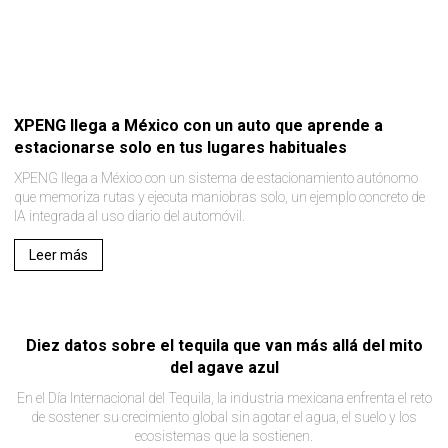
XPENG llega a México con un auto que aprende a
estacionarse solo en tus lugares habituales
XPENG llega a México con un sistema de estacionamiento autónomo
que memoriza rutas y ejecuta maniobras solo, un ejemplo concreto de
IA integrada al uso diario del automóvil.
Leer más
Diez datos sobre el tequila que van más allá del mito
del agave azul
En el Día Internacional del Tequila, la industria mexicana enfrenta el reto
de sostener su crecimiento global sin agotar el agua, el suelo y los
ecosistemas que la sostienen.