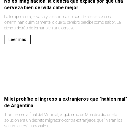
No es imaginación: la ciencia que explica por qué una
cerveza bien servida sabe mejor
La temperatura, el vaso y la espuma no son detalles estéticos:
determinan químicamente lo que tu cerebro percibe como sabor. La
ciencia detrás de tomar bien una cerveza. .
Leer más
Milei prohíbe el ingreso a extranjeros que "hablen mal"
de Argentina
Tras perder la final del Mundial, el gobierno de Milei decidió que la
solución era un decreto migratorio contra extranjeros que "hieran los
sentimientos" nacionales..