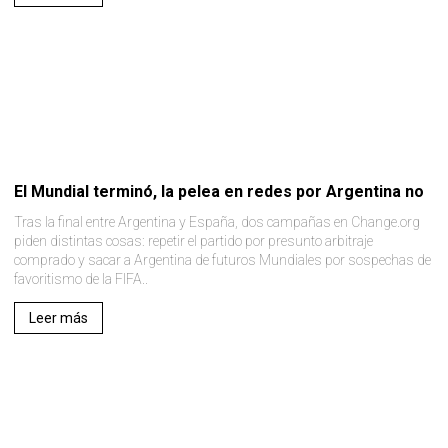
El Mundial terminó, la pelea en redes por Argentina no
Tras la final entre Argentina y España, dos campañas en Change.org
piden distintas cosas: repetir el partido por presunto arbitraje
comprado y sacar a Argentina de futuros Mundiales por sospechas de
favoritismo de la FIFA..
Leer más