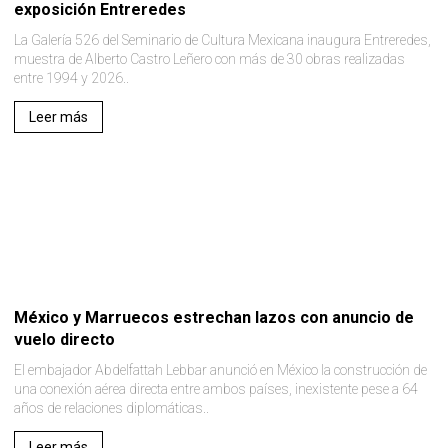
exposición Entreredes
La Galería 526 del Seminario de Cultura Mexicana inaugura Entreredes,
muestra de Alberto Castro Leñero con más de 30 obras realizadas
entre 1994 y 2026..
Leer más
México y Marruecos estrechan lazos con anuncio de
vuelo directo
El embajador Abdelfattah Lebbar anunció en México la construcción de
una conexión aérea directa entre ambos países, inexistente pese a 64
años de relaciones diplomáticas..
Leer más