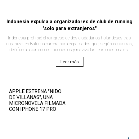
Indonesia expulsa a organizadores de club de running
"solo para extranjeros"
Indonesia prohibió el reingreso de dos ciudadanos holandeses tras
organizar en Bali una carrera para expatriados que, según denuncias,
dejó fuera a corredores indonesios y reavivó las tensiones locales..
Leer más
APPLE ESTRENA "NIDO
DE VILLANAS", UNA
MICRONOVELA FILMADA
CON IPHONE 17 PRO