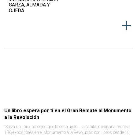
GARZA, ALMADA Y
OJEDA
Un libro espera por ti en el Gran Remate al Monumento
a la Revolución
"Salva un libro, no dejes que lo destruyan". La capital mexicana reúne a
196 expositores en el Monumento a la Revolución con libros desde 10