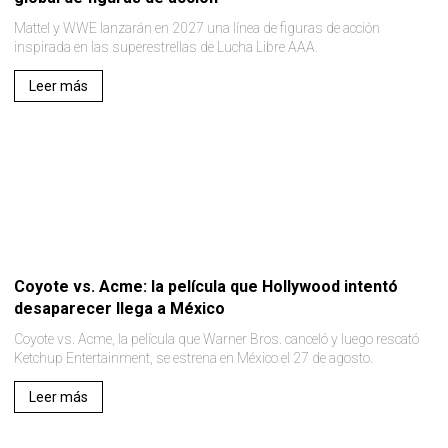
Mattel y WWE lanzarán en 2027 una línea de figuras de acción
inspirada en las superestrellas de Lucha Libre AAA.
Leer más
Coyote vs. Acme: la película que Hollywood intentó
desaparecer llega a México
Coyote vs. Acme, la película que Warner Bros. canceló y luego rescató
Ketchup Entertainment, se estrena en México el 27 de agosto.
Leer más