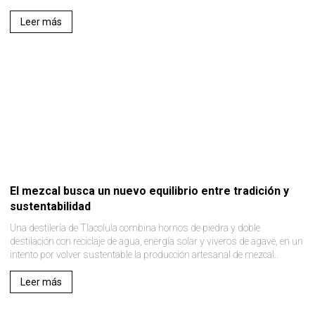
Leer más
El mezcal busca un nuevo equilibrio entre tradición y
sustentabilidad
Una destilería de Tlacolula combina hornos de piedra y doble
destilación con reciclaje de agua, energía solar y viveros de agave, en un
intento por volver sustentable la producción artesanal de mezcal..
Leer más