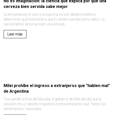
No es imaginación: la ciencia que explica por qué una
cerveza bien servida sabe mejor
La temperatura, el vaso y la espuma no son detalles estéticos:
determinan químicamente lo que tu cerebro percibe como sabor. La
ciencia detrás de tomar bien una cerveza. .
Leer más
Milei prohíbe el ingreso a extranjeros que "hablen mal"
de Argentina
Tras perder la final del Mundial, el gobierno de Milei decidió que la
solución era un decreto migratorio contra extranjeros que "hieran los
sentimientos" nacionales..