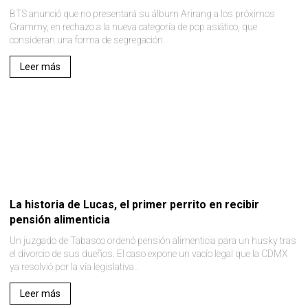
BTS anunció que no presentará su álbum Arirang a los próximos
Grammy, en rechazo a la nueva categoría de pop asiático, que
consideran una forma de segregación..
Leer más
La historia de Lucas, el primer perrito en recibir
pensión alimenticia
Un juzgado de Tabasco ordenó pensión alimenticia para un husky tras
el divorcio de sus dueños. El caso expone un vacío legal que la CDMX
ya resolvió por la vía legislativa..
Leer más