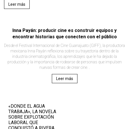
Leer más
Inna Payán: producir cine es construir equipos y
encontrar historias que conecten con el público
Desde el Festival Internacional de Cine Guanajuato (GIFF), la productora
mexicana Inna Payán reflexiona sobre su trayectoria dentro de la
industria cinematográfica, los aprendizajes que le ha dejado la
producción y la importancia de rodearse de personas que impulsen
nuevas formas de crear cine. .
Leer más
«DONDE EL AGUA
TRABAJA», LA NOVELA
SOBRE EXPLOTACIÓN
LABORAL QUE
CONQUISTÓ A RIVERA