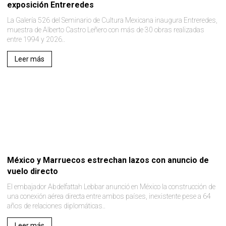
exposición Entreredes
La Galería 526 del Seminario de Cultura Mexicana inaugura Entreredes,
muestra de Alberto Castro Leñero con más de 30 obras realizadas
entre 1994 y 2026..
Leer más
México y Marruecos estrechan lazos con anuncio de
vuelo directo
El embajador Abdelfattah Lebbar anunció en México la construcción de
una conexión aérea directa entre ambos países, inexistente pese a 64
años de relaciones diplomáticas..
Leer más