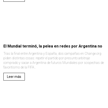
El Mundial terminó, la pelea en redes por Argentina no
Tras la final entre Argentina y España, dos campañas en Change.org
piden distintas cosas: repetir el partido por presunto arbitraje
comprado y sacar a Argentina de futuros Mundiales por sospechas de
favoritismo de la FIFA..
Leer más