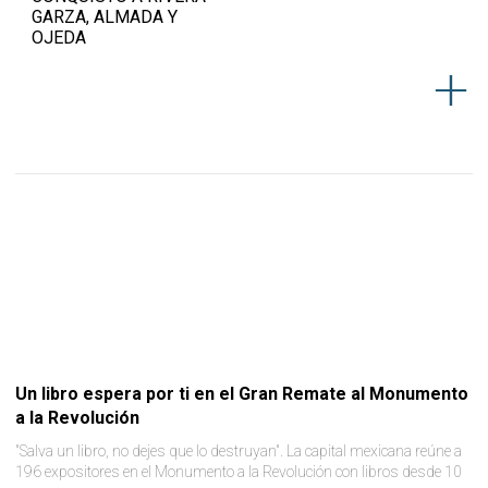
GARZA, ALMADA Y
OJEDA
Un libro espera por ti en el Gran Remate al Monumento
a la Revolución
"Salva un libro, no dejes que lo destruyan". La capital mexicana reúne a
196 expositores en el Monumento a la Revolución con libros desde 10