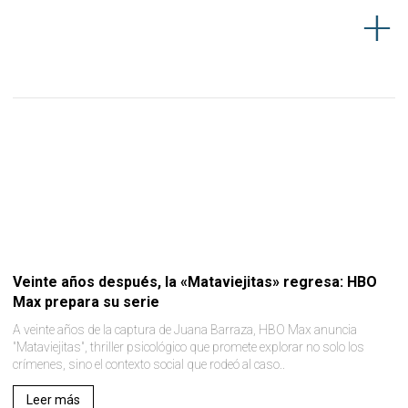
Veinte años después, la «Mataviejitas» regresa: HBO
Max prepara su serie
A veinte años de la captura de Juana Barraza, HBO Max anuncia
"Mataviejitas", thriller psicológico que promete explorar no solo los
crímenes, sino el contexto social que rodeó al caso..
Leer más