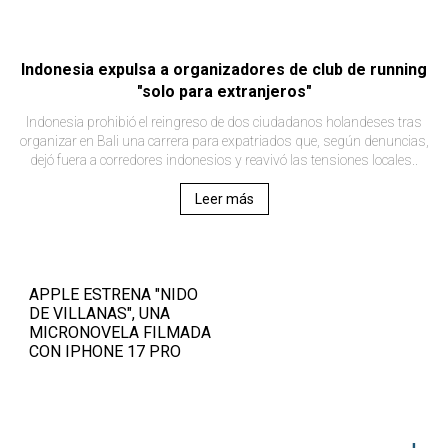
Indonesia expulsa a organizadores de club de running
"solo para extranjeros"
Indonesia prohibió el reingreso de dos ciudadanos holandeses tras
organizar en Bali una carrera para expatriados que, según denuncias,
dejó fuera a corredores indonesios y reavivó las tensiones locales..
Leer más
APPLE ESTRENA "NIDO
DE VILLANAS", UNA
MICRONOVELA FILMADA
CON IPHONE 17 PRO