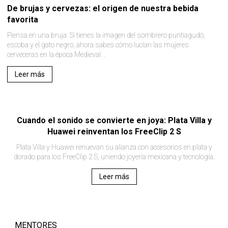
De brujas y cervezas: el origen de nuestra bebida
favorita
Piensa en una bruja. Si tienes la imagen del sombrero puntiagudo,
escoba y el gato negro, ahora sabes cómo lucían las mujeres
cerveceras en la época Medieval. .
Leer más
Cuando el sonido se convierte en joya: Plata Villa y
Huawei reinventan los FreeClip 2 S
Plata Villa y Huawei renuevan su alianza con accesorios en plata y
dorado para los FreeClip 2 S, uniendo joyería mexicana y tecnología.
Leer más
MENTORES