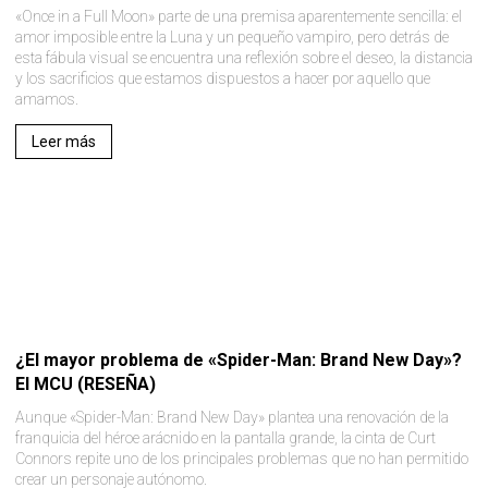
«Once in a Full Moon» parte de una premisa aparentemente sencilla: el
amor imposible entre la Luna y un pequeño vampiro, pero detrás de
esta fábula visual se encuentra una reflexión sobre el deseo, la distancia
y los sacrificios que estamos dispuestos a hacer por aquello que
amamos.
Leer más
¿El mayor problema de «Spider-Man: Brand New Day»?
El MCU (RESEÑA)
Aunque «Spider-Man: Brand New Day» plantea una renovación de la
franquicia del héroe arácnido en la pantalla grande, la cinta de Curt
Connors repite uno de los principales problemas que no han permitido
crear un personaje autónomo.