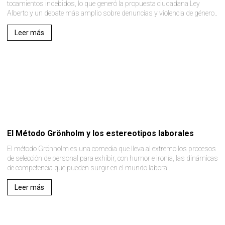
tocamientos indebidos, lo que generó la propuesta ciudadana Ley
Alberto y un debate más amplio sobre denuncias y violencia de género..
Leer más
El Método Grönholm y los estereotipos laborales
El método Grönholm es una comedia que lleva al extremo los procesos
de selección de personal para exhibir, con humor e ironía, las dinámicas
de competencia que pueden surgir en el mundo laboral.
Leer más