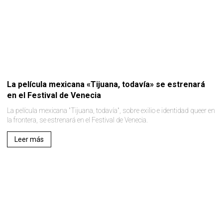
La película mexicana «Tijuana, todavía» se estrenará
en el Festival de Venecia
La película mexicana "Tijuana, todavía", sobre exilio e identidad queer en
la frontera, se estrenará en el Festival de Venecia.
Leer más