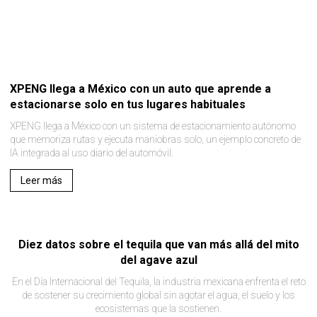
XPENG llega a México con un auto que aprende a
estacionarse solo en tus lugares habituales
XPENG llega a México con un sistema de estacionamiento autónomo
que memoriza rutas y ejecuta maniobras solo, un ejemplo concreto de
IA integrada al uso diario del automóvil.
Leer más
Diez datos sobre el tequila que van más allá del mito
del agave azul
En el Día Internacional del Tequila, la industria mexicana enfrenta el reto
de sostener su crecimiento global sin agotar el agua, el suelo y los
ecosistemas que la sostienen.