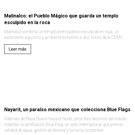
Malinalco: el Pueblo Mágico que guarda un templo
esculpido en la roca
Malinalco combina un templo prehispánico esculpido en roca, un
exconvento agustino y ambiente bohemio, a dos horas de la CDMX.
Leer más
Nayarit, un paraíso mexicano que colecciona Blue Flags
Además de Playa Nuevo Nayarit Norte, otros tres destinos del estado
ostentan la certificación Blue Flag, un sello internacional que premia
calidad de agua, gestión ambiental y turismo sostenible.