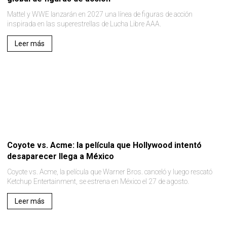
Mattel y WWE lanzarán en 2027 una línea de figuras de acción
inspirada en las superestrellas de Lucha Libre AAA.
Leer más
Coyote vs. Acme: la película que Hollywood intentó
desaparecer llega a México
Coyote vs. Acme, la película que Warner Bros. canceló y luego rescató
Ketchup Entertainment, se estrena en México el 27 de agosto.
Leer más