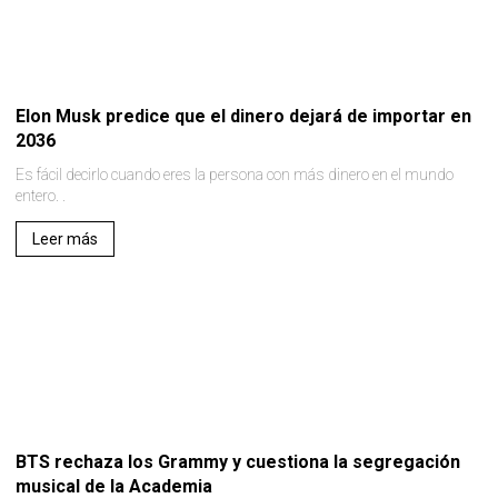
Elon Musk predice que el dinero dejará de importar en
2036
Es fácil decirlo cuando eres la persona con más dinero en el mundo
entero. .
Leer más
BTS rechaza los Grammy y cuestiona la segregación
musical de la Academia