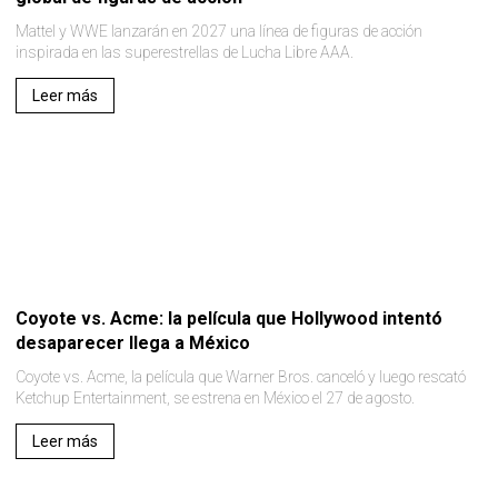
Mattel y WWE lanzarán en 2027 una línea de figuras de acción
inspirada en las superestrellas de Lucha Libre AAA.
Leer más
Coyote vs. Acme: la película que Hollywood intentó
desaparecer llega a México
Coyote vs. Acme, la película que Warner Bros. canceló y luego rescató
Ketchup Entertainment, se estrena en México el 27 de agosto.
Leer más