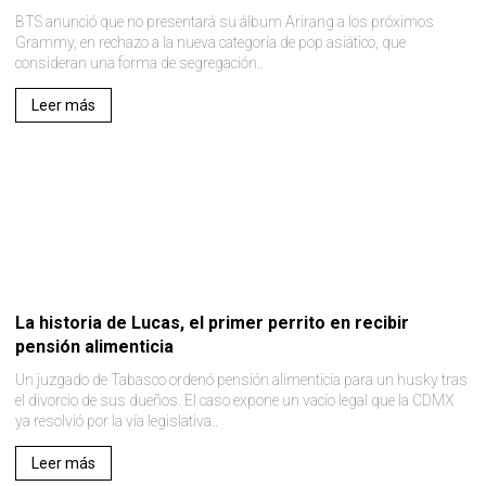
BTS anunció que no presentará su álbum Arirang a los próximos
Grammy, en rechazo a la nueva categoría de pop asiático, que
consideran una forma de segregación..
Leer más
La historia de Lucas, el primer perrito en recibir
pensión alimenticia
Un juzgado de Tabasco ordenó pensión alimenticia para un husky tras
el divorcio de sus dueños. El caso expone un vacío legal que la CDMX
ya resolvió por la vía legislativa..
Leer más