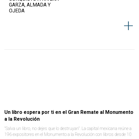
GARZA, ALMADA Y
OJEDA
Un libro espera por ti en el Gran Remate al Monumento
a la Revolución
"Salva un libro, no dejes que lo destruyan". La capital mexicana reúne a
196 expositores en el Monumento a la Revolución con libros desde 10