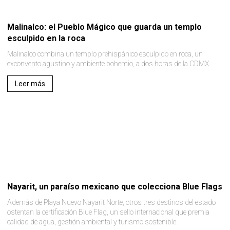
Malinalco: el Pueblo Mágico que guarda un templo
esculpido en la roca
Malinalco combina un templo prehispánico esculpido en roca, un
exconvento agustino y ambiente bohemio, a dos horas de la CDMX.
Leer más
Nayarit, un paraíso mexicano que colecciona Blue Flags
Además de Playa Nuevo Nayarit Norte, otros tres destinos del estado
ostentan la certificación Blue Flag, un sello internacional que premia
calidad de agua, gestión ambiental y turismo sostenible.