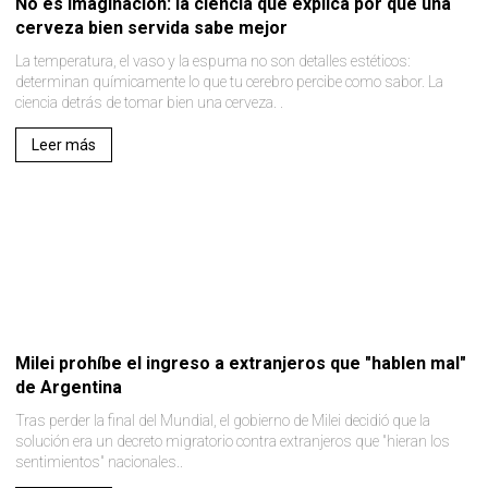
No es imaginación: la ciencia que explica por qué una
cerveza bien servida sabe mejor
La temperatura, el vaso y la espuma no son detalles estéticos:
determinan químicamente lo que tu cerebro percibe como sabor. La
ciencia detrás de tomar bien una cerveza. .
Leer más
Milei prohíbe el ingreso a extranjeros que "hablen mal"
de Argentina
Tras perder la final del Mundial, el gobierno de Milei decidió que la
solución era un decreto migratorio contra extranjeros que "hieran los
sentimientos" nacionales..