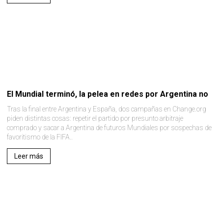
El Mundial terminó, la pelea en redes por Argentina no
Tras la final entre Argentina y España, dos campañas en Change.org
piden distintas cosas: repetir el partido por presunto arbitraje
comprado y sacar a Argentina de futuros Mundiales por sospechas de
favoritismo de la FIFA..
Leer más