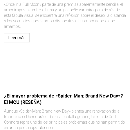
«Once in a Full Moon» parte de una premisa aparentemente sencilla: el
amor imposible entre la Luna y un pequeño vampiro, pero detrás de
esta fábula visual se encuentra una reflexión sobre el deseo, la distancia
y los sacrificios que estamos dispuestos a hacer por aquello que
amamos.
Leer más
¿El mayor problema de «Spider-Man: Brand New Day»?
El MCU (RESEÑA)
Aunque «Spider-Man: Brand New Day» plantea una renovación de la
franquicia del héroe arácnido en la pantalla grande, la cinta de Curt
Connors repite uno de los principales problemas que no han permitido
crear un personaje autónomo.