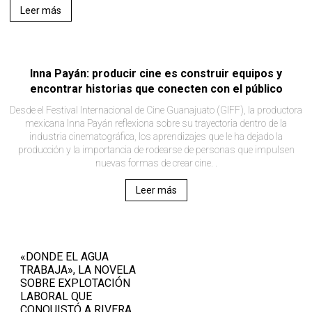
Leer más
Inna Payán: producir cine es construir equipos y
encontrar historias que conecten con el público
Desde el Festival Internacional de Cine Guanajuato (GIFF), la productora
mexicana Inna Payán reflexiona sobre su trayectoria dentro de la
industria cinematográfica, los aprendizajes que le ha dejado la
producción y la importancia de rodearse de personas que impulsen
nuevas formas de crear cine. .
Leer más
«DONDE EL AGUA
TRABAJA», LA NOVELA
SOBRE EXPLOTACIÓN
LABORAL QUE
CONQUISTÓ A RIVERA