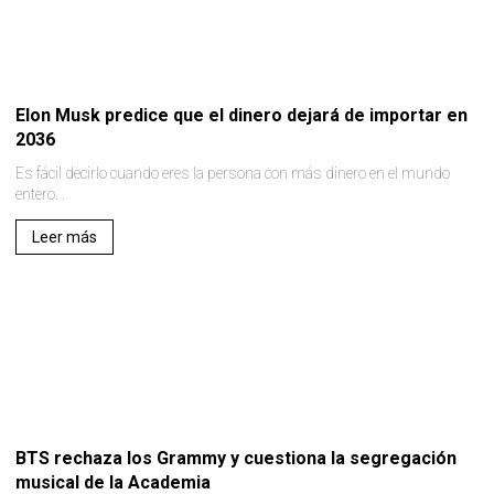
Elon Musk predice que el dinero dejará de importar en
2036
Es fácil decirlo cuando eres la persona con más dinero en el mundo
entero. .
Leer más
BTS rechaza los Grammy y cuestiona la segregación
musical de la Academia