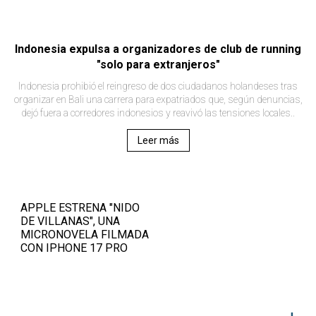
Indonesia expulsa a organizadores de club de running
"solo para extranjeros"
Indonesia prohibió el reingreso de dos ciudadanos holandeses tras
organizar en Bali una carrera para expatriados que, según denuncias,
dejó fuera a corredores indonesios y reavivó las tensiones locales..
Leer más
APPLE ESTRENA "NIDO
DE VILLANAS", UNA
MICRONOVELA FILMADA
CON IPHONE 17 PRO