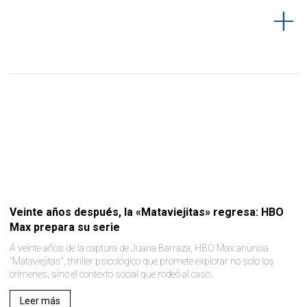
Veinte años después, la «Mataviejitas» regresa: HBO
Max prepara su serie
A veinte años de la captura de Juana Barraza, HBO Max anuncia
"Mataviejitas", thriller psicológico que promete explorar no solo los
crímenes, sino el contexto social que rodeó al caso..
Leer más