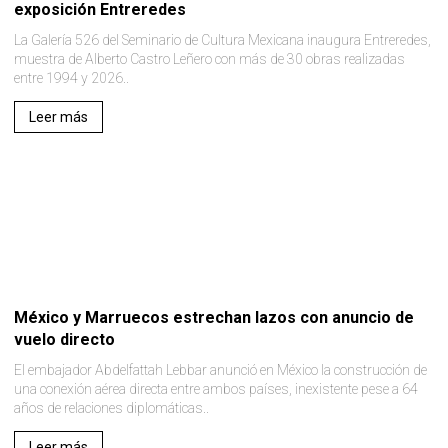
exposición Entreredes
La Galería 526 del Seminario de Cultura Mexicana inaugura Entreredes,
muestra de Alberto Castro Leñero con más de 30 obras realizadas
entre 1994 y 2026..
Leer más
México y Marruecos estrechan lazos con anuncio de
vuelo directo
El embajador Abdelfattah Lebbar anunció en México la construcción de
una conexión aérea directa entre ambos países, inexistente pese a 64
años de relaciones diplomáticas..
Leer más