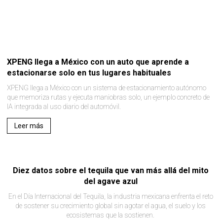
XPENG llega a México con un auto que aprende a
estacionarse solo en tus lugares habituales
XPENG llega a México con un sistema de estacionamiento autónomo
que memoriza rutas y ejecuta maniobras solo, un ejemplo concreto de
IA integrada al uso diario del automóvil.
Leer más
Diez datos sobre el tequila que van más allá del mito
del agave azul
En el Día Internacional del Tequila, la industria mexicana enfrenta el reto
de sostener su crecimiento global sin agotar el agua, el suelo y los
ecosistemas que la sostienen.