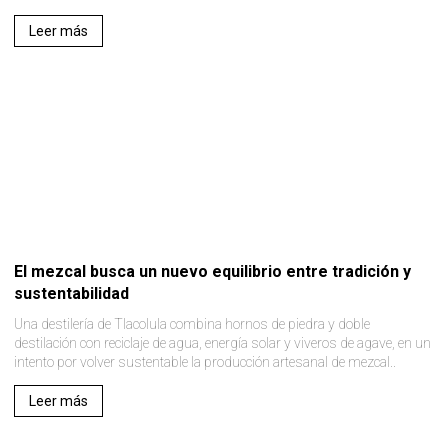
Leer más
El mezcal busca un nuevo equilibrio entre tradición y
sustentabilidad
Una destilería de Tlacolula combina hornos de piedra y doble
destilación con reciclaje de agua, energía solar y viveros de agave, en un
intento por volver sustentable la producción artesanal de mezcal..
Leer más