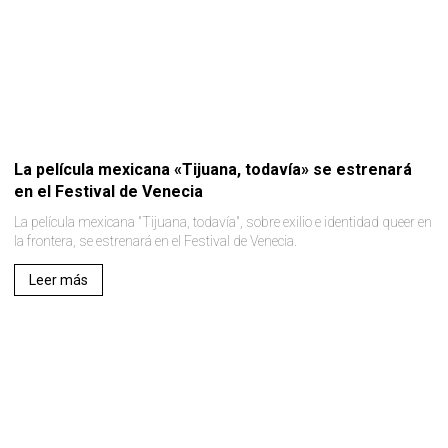
La película mexicana «Tijuana, todavía» se estrenará
en el Festival de Venecia
La película mexicana "Tijuana, todavía", sobre exilio e identidad queer en
la frontera, se estrenará en el Festival de Venecia.
Leer más