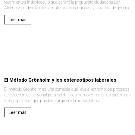
tocamientos indebidos, lo que generó la propuesta ciudadana Ley
Alberto y un debate más amplio sobre denuncias y violencia de género..
Leer más
El Método Grönholm y los estereotipos laborales
El método Grönholm es una comedia que lleva al extremo los procesos
de selección de personal para exhibir, con humor e ironía, las dinámicas
de competencia que pueden surgir en el mundo laboral.
Leer más