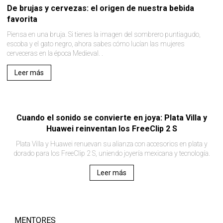
De brujas y cervezas: el origen de nuestra bebida
favorita
Piensa en una bruja. Si tienes la imagen del sombrero puntiagudo,
escoba y el gato negro, ahora sabes cómo lucían las mujeres
cerveceras en la época Medieval. .
Leer más
Cuando el sonido se convierte en joya: Plata Villa y
Huawei reinventan los FreeClip 2 S
Plata Villa y Huawei renuevan su alianza con accesorios en plata y
dorado para los FreeClip 2 S, uniendo joyería mexicana y tecnología.
Leer más
MENTORES