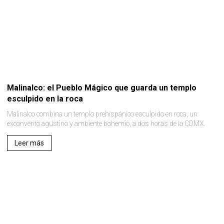
Malinalco: el Pueblo Mágico que guarda un templo
esculpido en la roca
Malinalco combina un templo prehispánico esculpido en roca, un
exconvento agustino y ambiente bohemio, a dos horas de la CDMX.
Leer más