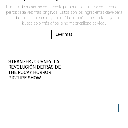
El mercado mexicano de alimento para mascotas crece de la mano de
perros cada vez más longevos. Estos son los ingredientes clave para
cuidar a un perro senior y por qué la nutrición en esta etapa ya no
busca solo más años, sino mejor calidad de vida..
Leer más
STRANGER JOURNEY: LA
REVOLUCIÓN DETRÁS DE
THE ROCKY HORROR
PICTURE SHOW