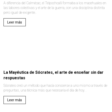
A diferencia del Calmécac, el Telpochcalli formaba a los macehuales en
las labores colectivas y el arte de la guerra, con una disciplina distinta
pero igual de exigente..
Leer más
La Mayéutica de Sócrates, el arte de enseñar sin dar
respuestas
Sócrates creó un método que hacía conocerse a uno mismo a través de
preguntas, una técnica más que necesaria el día de hoy. .
Leer más