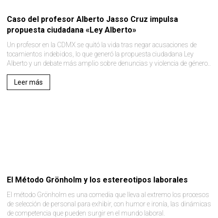
Caso del profesor Alberto Jasso Cruz impulsa
propuesta ciudadana «Ley Alberto»
Un profesor en la CDMX se quitó la vida tras negar acusaciones de
tocamientos indebidos, lo que generó la propuesta ciudadana Ley
Alberto y un debate más amplio sobre denuncias y violencia de género..
Leer más
El Método Grönholm y los estereotipos laborales
El método Grönholm es una comedia que lleva al extremo los procesos
de selección de personal para exhibir, con humor e ironía, las dinámicas
de competencia que pueden surgir en el mundo laboral.