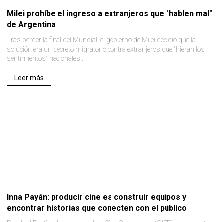
Milei prohíbe el ingreso a extranjeros que "hablen mal"
de Argentina
Tras perder la final del Mundial, el gobierno de Milei decidió que la
solución era un decreto migratorio contra extranjeros que "hieran los
sentimientos" nacionales..
Leer más
Inna Payán: producir cine es construir equipos y
encontrar historias que conecten con el público