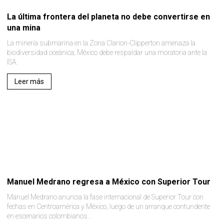
La última frontera del planeta no debe convertirse en
una mina
La minería submarina en la Zona Clarion-Clipperton amenaza la
biodiversidad oceánica; México debe respaldar una moratoria ante la
ISA.
Leer más
Manuel Medrano regresa a México con Superior Tour
Manuel Medrano anuncia la fase internacional de Superior Tour con
fechas en Centroamérica y México, luego de un arranque contundente
en escenarios colombianos. .