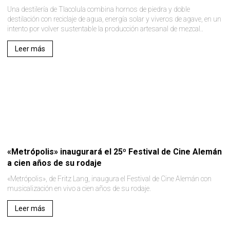
Una destilería de Tlacolula combina hornos de piedra y doble
destilación con reciclaje de agua, energía solar y viveros de agave, en un
intento por volver sustentable la producción artesanal de mezcal..
Leer más
«Metrópolis» inaugurará el 25º Festival de Cine Alemán
a cien años de su rodaje
«Metrópolis», de Fritz Lang, inaugura el Festival de Cine Alemán con
musicalización en vivo a cien años de su rodaje.
Leer más