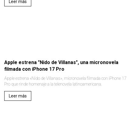
Leer más
Apple estrena "Nido de Villanas", una micronovela
filmada con iPhone 17 Pro
Apple estrena «Nido de Villanas», micronovela filmada con iPhone 17
Pro que rinde homenaje a la telenovela latinoamericana.
Leer más