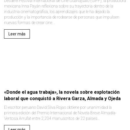
Desde el Festival Internacional de Cine Guanajuato (GIFF), la productora
mexicana Inna Payán reflexiona sobre su trayectoria dentro de la
industria cinematográfica, los aprendizajes que le ha dejado la
producción y la importancia de rodearse de personas que impulsen
nuevas formas de crear cine. .
Leer más
«Donde el agua trabaja», la novela sobre explotación
laboral que conquistó a Rivera Garza, Almada y Ojeda
El escritor peruano David Silva Rojas obtiene por unanimidad la
primera edición del Premio Internacional de Novela Breve Almadía-
Ventosa Arrufat entre 2,204 manuscritos de 22 países..
Leer más