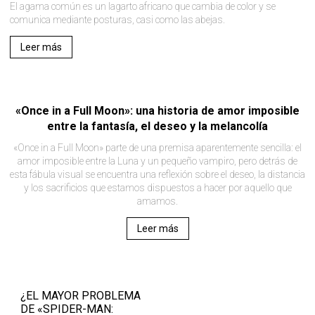
El agama común es un lagarto africano que cambia de color y se
comunica mediante posturas, casi como las abejas.
Leer más
«Once in a Full Moon»: una historia de amor imposible
entre la fantasía, el deseo y la melancolía
«Once in a Full Moon» parte de una premisa aparentemente sencilla: el
amor imposible entre la Luna y un pequeño vampiro, pero detrás de
esta fábula visual se encuentra una reflexión sobre el deseo, la distancia
y los sacrificios que estamos dispuestos a hacer por aquello que
amamos.
Leer más
¿EL MAYOR PROBLEMA
DE «SPIDER-MAN: