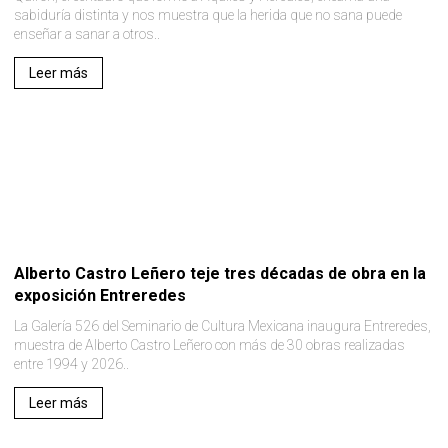
sabiduría distinta y nos muestra que la herida que no sana puede
enseñar a sanar a otros..
Leer más
Alberto Castro Leñero teje tres décadas de obra en la
exposición Entreredes
La Galería 526 del Seminario de Cultura Mexicana inaugura Entreredes,
muestra de Alberto Castro Leñero con más de 30 obras realizadas
entre 1994 y 2026..
Leer más