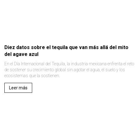
Diez datos sobre el tequila que van más allá del mito
del agave azul
En el Día Internacional del Tequila, la industria mexicana enfrenta el reto
de sostener su crecimiento global sin agotar el agua, el suelo y los
ecosistemas que la sostienen.
Leer más