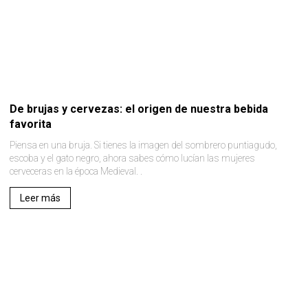
De brujas y cervezas: el origen de nuestra bebida
favorita
Piensa en una bruja. Si tienes la imagen del sombrero puntiagudo,
escoba y el gato negro, ahora sabes cómo lucían las mujeres
cerveceras en la época Medieval. .
Leer más