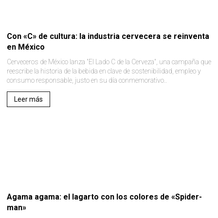
Con «C» de cultura: la industria cervecera se reinventa
en México
Cerveceros de México lanza "El Lado C de la Cerveza", una campaña que
reescribe la historia de la bebida en clave de sostenibilidad, empleo y
consumo responsable, justo en su día conmemorativo..
Leer más
Agama agama: el lagarto con los colores de «Spider-
man»