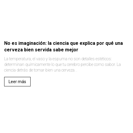
No es imaginación: la ciencia que explica por qué una
cerveza bien servida sabe mejor
La temperatura, el vaso y la espuma no son detalles estéticos:
determinan químicamente lo que tu cerebro percibe como sabor. La
ciencia detrás de tomar bien una cerveza. .
Leer más