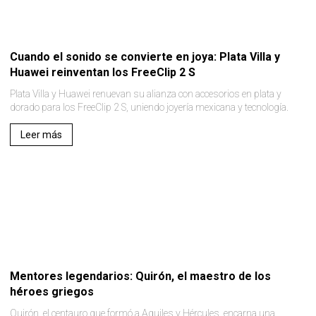
Cuando el sonido se convierte en joya: Plata Villa y
Huawei reinventan los FreeClip 2 S
Plata Villa y Huawei renuevan su alianza con accesorios en plata y
dorado para los FreeClip 2 S, uniendo joyería mexicana y tecnología.
Leer más
Mentores legendarios: Quirón, el maestro de los
héroes griegos
Quirón, el centauro que formó a Aquiles y Hércules, encarna una