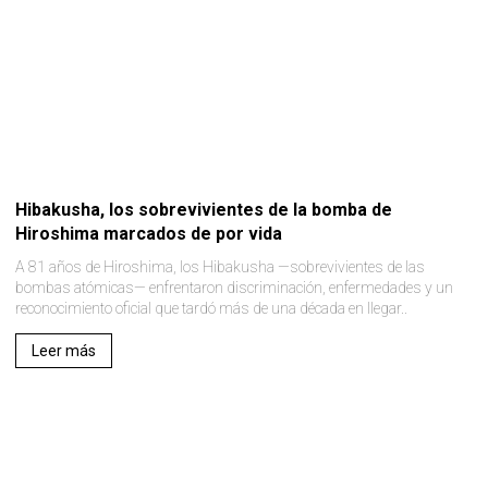
Hibakusha, los sobrevivientes de la bomba de
Hiroshima marcados de por vida
A 81 años de Hiroshima, los Hibakusha —sobrevivientes de las
bombas atómicas— enfrentaron discriminación, enfermedades y un
reconocimiento oficial que tardó más de una década en llegar..
Leer más