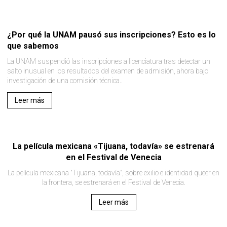
¿Por qué la UNAM pausó sus inscripciones? Esto es lo
que sabemos
La UNAM suspendió las inscripciones a licenciatura tras detectar un
salto inusual en los resultados del examen de admisión, ahora bajo
investigación de una comisión técnica..
Leer más
La película mexicana «Tijuana, todavía» se estrenará
en el Festival de Venecia
La película mexicana "Tijuana, todavía", sobre exilio e identidad queer en
la frontera, se estrenará en el Festival de Venecia.
Leer más