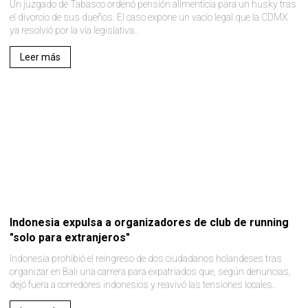
Un juzgado de Tabasco ordenó pensión alimenticia para un husky tras
el divorcio de sus dueños. El caso expone un vacío legal que la CDMX
ya resolvió por la vía legislativa..
Leer más
Indonesia expulsa a organizadores de club de running
"solo para extranjeros"
Indonesia prohibió el reingreso de dos ciudadanos holandeses tras
organizar en Bali una carrera para expatriados que, según denuncias,
dejó fuera a corredores indonesios y reavivó las tensiones locales..