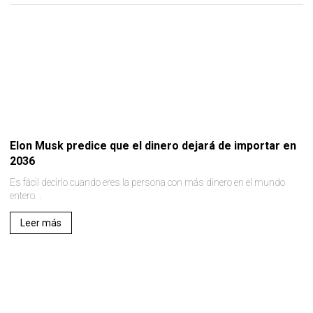
Elon Musk predice que el dinero dejará de importar en
2036
Es fácil decirlo cuando eres la persona con más dinero en el mundo
entero. .
Leer más