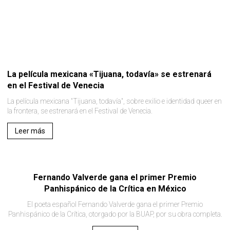
La película mexicana «Tijuana, todavía» se estrenará
en el Festival de Venecia
La película mexicana "Tijuana, todavía", sobre exilio e identidad queer en
la frontera, se estrenará en el Festival de Venecia.
Leer más
Fernando Valverde gana el primer Premio
Panhispánico de la Crítica en México
El poeta español Fernando Valverde gana el primer Premio
Panhispánico de la Crítica, otorgado por la BUAP, por su obra completa.