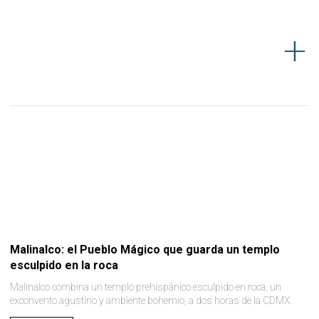
Malinalco: el Pueblo Mágico que guarda un templo
esculpido en la roca
Malinalco combina un templo prehispánico esculpido en roca, un
exconvento agustino y ambiente bohemio, a dos horas de la CDMX.