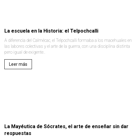
La escuela en la Historia: el Telpochcalli
A diferencia del Calmécac, el Telpochcalli formaba a los macehuales en
las labores colectivas y el arte de la guerra, con una disciplina distinta
pero igual de exigente..
Leer más
La Mayéutica de Sócrates, el arte de enseñar sin dar
respuestas