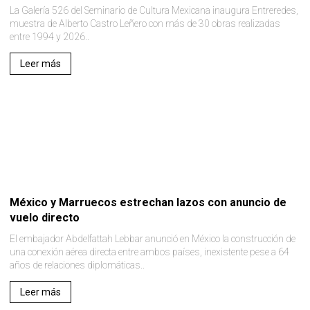
La Galería 526 del Seminario de Cultura Mexicana inaugura Entreredes,
muestra de Alberto Castro Leñero con más de 30 obras realizadas
entre 1994 y 2026..
Leer más
México y Marruecos estrechan lazos con anuncio de
vuelo directo
El embajador Abdelfattah Lebbar anunció en México la construcción de
una conexión aérea directa entre ambos países, inexistente pese a 64
años de relaciones diplomáticas..
Leer más