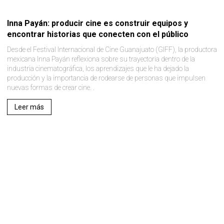
Inna Payán: producir cine es construir equipos y
encontrar historias que conecten con el público
Desde el Festival Internacional de Cine Guanajuato (GIFF), la productora
mexicana Inna Payán reflexiona sobre su trayectoria dentro de la
industria cinematográfica, los aprendizajes que le ha dejado la
producción y la importancia de rodearse de personas que impulsen
nuevas formas de crear cine. .
Leer más