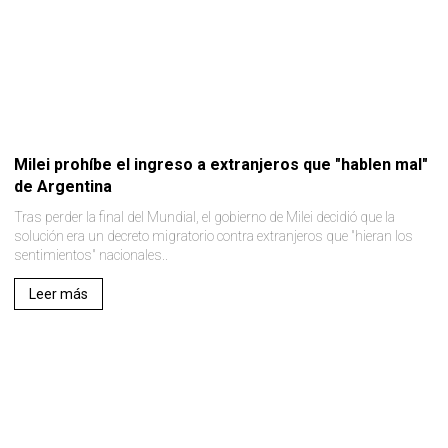
Milei prohíbe el ingreso a extranjeros que "hablen mal"
de Argentina
Tras perder la final del Mundial, el gobierno de Milei decidió que la
solución era un decreto migratorio contra extranjeros que "hieran los
sentimientos" nacionales..
Leer más