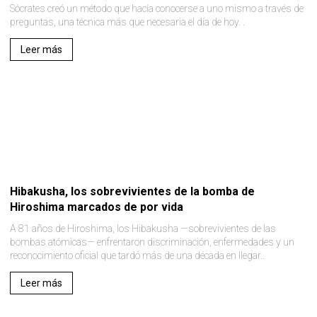
Sócrates creó un método que hacía conocerse a uno mismo a través de
preguntas, una técnica más que necesaria el día de hoy. .
Leer más
Hibakusha, los sobrevivientes de la bomba de
Hiroshima marcados de por vida
A 81 años de Hiroshima, los Hibakusha —sobrevivientes de las
bombas atómicas— enfrentaron discriminación, enfermedades y un
reconocimiento oficial que tardó más de una década en llegar..
Leer más