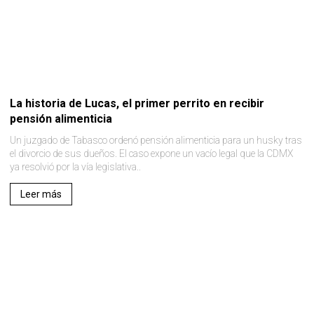
La historia de Lucas, el primer perrito en recibir
pensión alimenticia
Un juzgado de Tabasco ordenó pensión alimenticia para un husky tras
el divorcio de sus dueños. El caso expone un vacío legal que la CDMX
ya resolvió por la vía legislativa..
Leer más