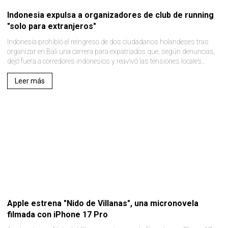
Indonesia expulsa a organizadores de club de running
"solo para extranjeros"
Indonesia prohibió el reingreso de dos ciudadanos holandeses tras
organizar en Bali una carrera para expatriados que, según denuncias,
dejó fuera a corredores indonesios y reavivó las tensiones locales..
Leer más
Apple estrena "Nido de Villanas", una micronovela
filmada con iPhone 17 Pro