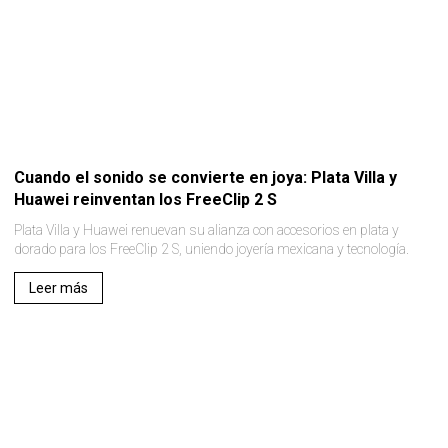
Cuando el sonido se convierte en joya: Plata Villa y
Huawei reinventan los FreeClip 2 S
Plata Villa y Huawei renuevan su alianza con accesorios en plata y
dorado para los FreeClip 2 S, uniendo joyería mexicana y tecnología.
Leer más