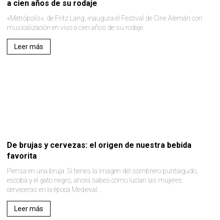
a cien años de su rodaje
«Metrópolis», de Fritz Lang, inaugura el Festival de Cine Alemán con
musicalización en vivo a cien años de su rodaje.
Leer más
De brujas y cervezas: el origen de nuestra bebida
favorita
Piensa en una bruja. Si tienes la imagen del sombrero puntiagudo,
escoba y el gato negro, ahora sabes cómo lucían las mujeres
cerveceras en la época Medieval. .
Leer más