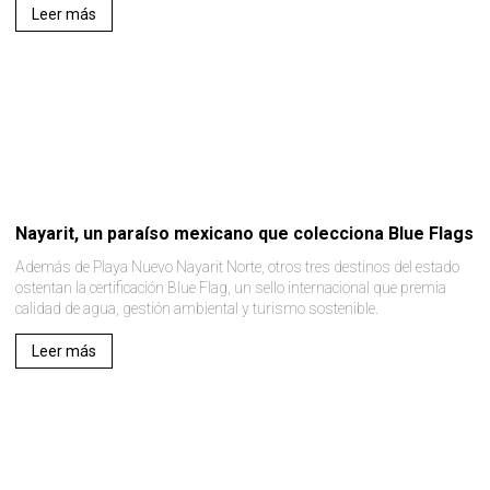
Leer más
Nayarit, un paraíso mexicano que colecciona Blue Flags
Además de Playa Nuevo Nayarit Norte, otros tres destinos del estado
ostentan la certificación Blue Flag, un sello internacional que premia
calidad de agua, gestión ambiental y turismo sostenible.
Leer más