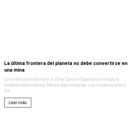
La última frontera del planeta no debe convertirse en
una mina
La minería submarina en la Zona Clarion-Clipperton amenaza la
biodiversidad oceánica; México debe respaldar una moratoria ante la
ISA.
Leer más