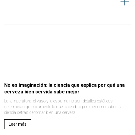
No es imaginación: la ciencia que explica por qué una
cerveza bien servida sabe mejor
La temperatura, el vaso y la espuma no son detalles estéticos:
determinan químicamente lo que tu cerebro percibe como sabor. La
ciencia detrás de tomar bien una cerveza. .
Leer más