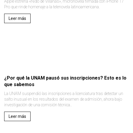
Apple estrena «Nido de Villanas», micronovela filmada con iPhone 17
Pro que rinde homenaje a la telenovela latinoamericana.
Leer más
¿Por qué la UNAM pausó sus inscripciones? Esto es lo
que sabemos
La UNAM suspendió las inscripciones a licenciatura tras detectar un
salto inusual en los resultados del examen de admisión, ahora bajo
investigación de una comisión técnica..
Leer más