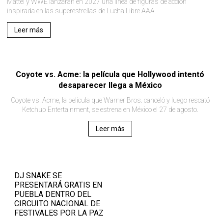
Mattel y WWE lanzarán en 2027 una línea de figuras de acción
inspirada en las superestrellas de Lucha Libre AAA.
Leer más
Coyote vs. Acme: la película que Hollywood intentó
desaparecer llega a México
Coyote vs. Acme, la película que Warner Bros. canceló y luego rescató
Ketchup Entertainment, se estrena en México el 27 de agosto.
Leer más
DJ SNAKE SE
PRESENTARÁ GRATIS EN
PUEBLA DENTRO DEL
CIRCUITO NACIONAL DE
FESTIVALES POR LA PAZ