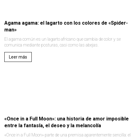
Agama agama: el lagarto con los colores de «Spider-
man»
El agama común es un lagarto africano que cambia de color y se
comunica mediante posturas, casi como las abejas.
Leer más
«Once in a Full Moon»: una historia de amor imposible
entre la fantasía, el deseo y la melancolía
«Once in a Full Moon» parte de una premisa aparentemente sencilla: el