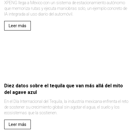
XPENG llega a México con un sistema de estacionamiento autónomo
que memoriza rutas y ejecuta maniobras solo, un ejemplo concreto de
IA integrada al uso diario del automóvil.
Leer más
Diez datos sobre el tequila que van más allá del mito
del agave azul
En el Día Internacional del Tequila, la industria mexicana enfrenta el reto
de sostener su crecimiento global sin agotar el agua, el suelo y los
ecosistemas que la sostienen.
Leer más