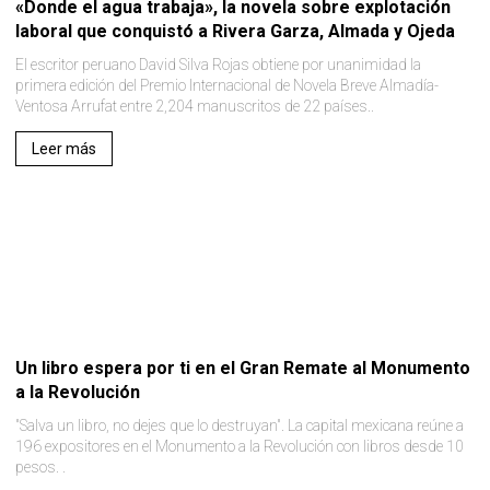
«Donde el agua trabaja», la novela sobre explotación
laboral que conquistó a Rivera Garza, Almada y Ojeda
El escritor peruano David Silva Rojas obtiene por unanimidad la
primera edición del Premio Internacional de Novela Breve Almadía-
Ventosa Arrufat entre 2,204 manuscritos de 22 países..
Leer más
Un libro espera por ti en el Gran Remate al Monumento
a la Revolución
"Salva un libro, no dejes que lo destruyan". La capital mexicana reúne a
196 expositores en el Monumento a la Revolución con libros desde 10
pesos. .