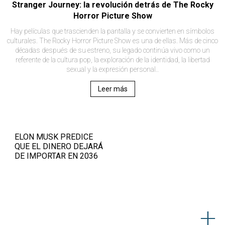
Stranger Journey: la revolución detrás de The Rocky
Horror Picture Show
Hay películas que trascienden la pantalla y se convierten en símbolos
culturales. The Rocky Horror Picture Show es una de ellas. Más de cinco
décadas después de su estreno, su legado continúa vivo como un
referente de la cultura pop, la exploración de la identidad, la libertad
sexual y la expresión personal..
Leer más
ELON MUSK PREDICE
QUE EL DINERO DEJARÁ
DE IMPORTAR EN 2036