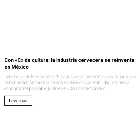
Con «C» de cultura: la industria cervecera se reinventa
en México
Cerveceros de México lanza "El Lado C de la Cerveza", una campaña que
reescribe la historia de la bebida en clave de sostenibilidad, empleo y
consumo responsable, justo en su día conmemorativo..
Leer más