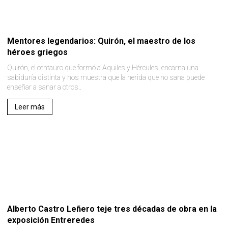
Mentores legendarios: Quirón, el maestro de los
héroes griegos
Quirón, el centauro que formó a Aquiles y Hércules, encarna una
sabiduría distinta y nos muestra que la herida que no sana puede
enseñar a sanar a otros..
Leer más
Alberto Castro Leñero teje tres décadas de obra en la
exposición Entreredes