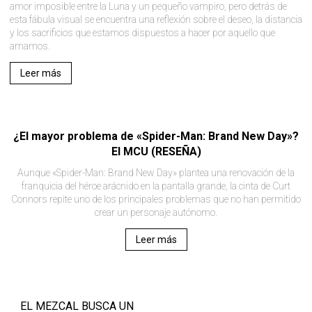
amor imposible entre la Luna y un pequeño vampiro, pero detrás de
esta fábula visual se encuentra una reflexión sobre el deseo, la distancia
y los sacrificios que estamos dispuestos a hacer por aquello que
amamos.
Leer más
¿El mayor problema de «Spider-Man: Brand New Day»?
El MCU (RESEÑA)
Aunque «Spider-Man: Brand New Day» plantea una renovación de la
franquicia del héroe arácnido en la pantalla grande, la cinta de Curt
Connors repite uno de los principales problemas que no han permitido
crear un personaje autónomo.
Leer más
EL MEZCAL BUSCA UN