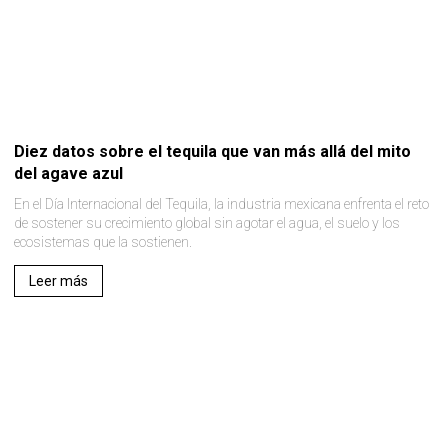
Diez datos sobre el tequila que van más allá del mito
del agave azul
En el Día Internacional del Tequila, la industria mexicana enfrenta el reto
de sostener su crecimiento global sin agotar el agua, el suelo y los
ecosistemas que la sostienen.
Leer más