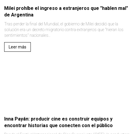
Milei prohíbe el ingreso a extranjeros que "hablen mal"
de Argentina
Tras perder la final del Mundial, el gobierno de Milei decidió que la
solución era un decreto migratorio contra extranjeros que "hieran los
sentimientos" nacionales..
Leer más
Inna Payán: producir cine es construir equipos y
encontrar historias que conecten con el público