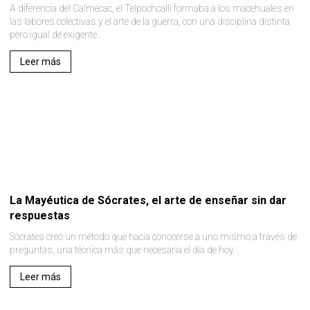
A diferencia del Calmécac, el Telpochcalli formaba a los macehuales en
las labores colectivas y el arte de la guerra, con una disciplina distinta
pero igual de exigente..
Leer más
La Mayéutica de Sócrates, el arte de enseñar sin dar
respuestas
Sócrates creó un método que hacía conocerse a uno mismo a través de
preguntas, una técnica más que necesaria el día de hoy. .
Leer más