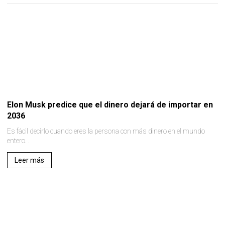
Elon Musk predice que el dinero dejará de importar en
2036
Es fácil decirlo cuando eres la persona con más dinero en el mundo
entero. .
Leer más