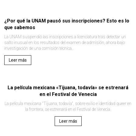
¿Por qué la UNAM pausó sus inscripciones? Esto es lo
que sabemos
La UNAM suspendió las inscripciones a licenciatura tras detectar un
salto inusual en los resultados del examen de admisión, ahora bajo
investigación de una comisión técnica..
Leer más
La película mexicana «Tijuana, todavía» se estrenará
en el Festival de Venecia
La película mexicana "Tijuana, todavía", sobre exilio e identidad queer en
la frontera, se estrenará en el Festival de Venecia.
Leer más