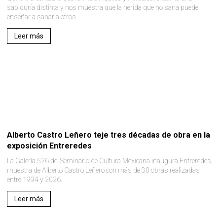
sabiduría distinta y nos muestra que la herida que no sana puede
enseñar a sanar a otros..
Leer más
Alberto Castro Leñero teje tres décadas de obra en la
exposición Entreredes
La Galería 526 del Seminario de Cultura Mexicana inaugura Entreredes,
muestra de Alberto Castro Leñero con más de 30 obras realizadas
entre 1994 y 2026..
Leer más