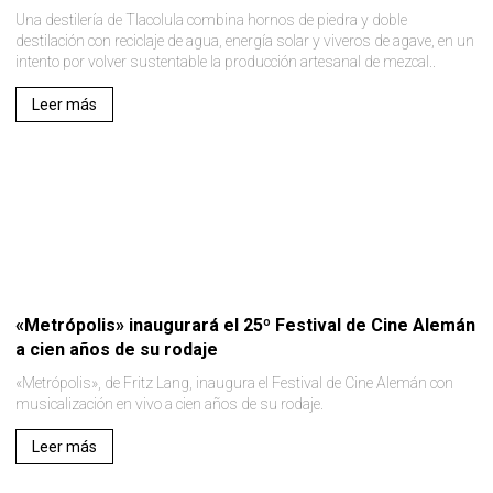
Una destilería de Tlacolula combina hornos de piedra y doble
destilación con reciclaje de agua, energía solar y viveros de agave, en un
intento por volver sustentable la producción artesanal de mezcal..
Leer más
«Metrópolis» inaugurará el 25º Festival de Cine Alemán
a cien años de su rodaje
«Metrópolis», de Fritz Lang, inaugura el Festival de Cine Alemán con
musicalización en vivo a cien años de su rodaje.
Leer más