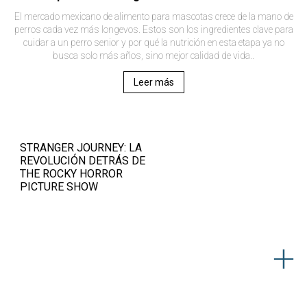
El mercado mexicano de alimento para mascotas crece de la mano de
perros cada vez más longevos. Estos son los ingredientes clave para
cuidar a un perro senior y por qué la nutrición en esta etapa ya no
busca solo más años, sino mejor calidad de vida..
Leer más
STRANGER JOURNEY: LA
REVOLUCIÓN DETRÁS DE
THE ROCKY HORROR
PICTURE SHOW