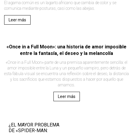
El agama común es un lagarto africano que cambia de color y se
comunica mediante posturas, casi como las abejas.
Leer más
«Once in a Full Moon»: una historia de amor imposible
entre la fantasía, el deseo y la melancolía
«Once in a Full Moon» parte de una premisa aparentemente sencilla: el
amor imposible entre la Luna y un pequeño vampiro, pero detrás de
esta fábula visual se encuentra una reflexión sobre el deseo, la distancia
y los sacrificios que estamos dispuestos a hacer por aquello que
amamos.
Leer más
¿EL MAYOR PROBLEMA
DE «SPIDER-MAN: