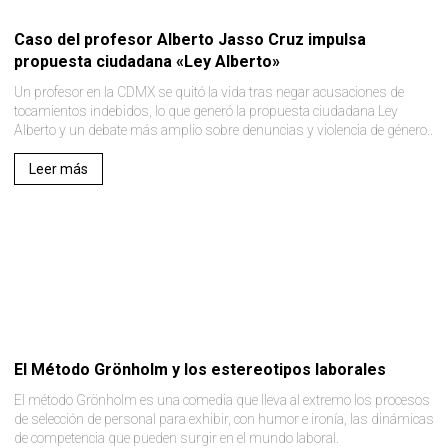
Caso del profesor Alberto Jasso Cruz impulsa
propuesta ciudadana «Ley Alberto»
Un profesor en la CDMX se quitó la vida tras negar acusaciones de
tocamientos indebidos, lo que generó la propuesta ciudadana Ley
Alberto y un debate más amplio sobre denuncias y violencia de género..
Leer más
El Método Grönholm y los estereotipos laborales
El método Grönholm es una comedia que lleva al extremo los procesos
de selección de personal para exhibir, con humor e ironía, las dinámicas
de competencia que pueden surgir en el mundo laboral.