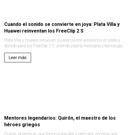
Cuando el sonido se convierte en joya: Plata Villa y
Huawei reinventan los FreeClip 2 S
Plata Villa y Huawei renuevan su alianza con accesorios en plata y
dorado para los FreeClip 2 S, uniendo joyería mexicana y tecnología.
Leer más
Mentores legendarios: Quirón, el maestro de los
héroes griegos
Quirón, el centauro que formó a Aquiles y Hércules, encarna una