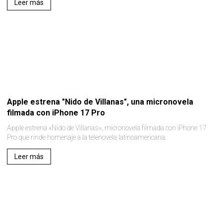
Leer más
Apple estrena "Nido de Villanas", una micronovela
filmada con iPhone 17 Pro
Apple estrena «Nido de Villanas», micronovela filmada con iPhone 17
Pro que rinde homenaje a la telenovela latinoamericana.
Leer más