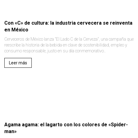
Con «C» de cultura: la industria cervecera se reinventa
en México
Cerveceros de México lanza "El Lado C de la Cerveza", una campaña que
reescribe la historia de la bebida en clave de sostenibilidad, empleo y
consumo responsable, justo en su día conmemorativo..
Leer más
Agama agama: el lagarto con los colores de «Spider-
man»