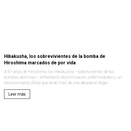
Hibakusha, los sobrevivientes de la bomba de
Hiroshima marcados de por vida
A 81 años de Hiroshima, los Hibakusha —sobrevivientes de las
bombas atómicas— enfrentaron discriminación, enfermedades y un
reconocimiento oficial que tardó más de una década en llegar..
Leer más