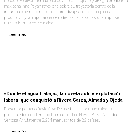
Desde el Festival Internacional de Cine Guanajuato (GIFF), la productora
mexicana Inna Payán reflexiona sobre su trayectoria dentro de la
industria cinematográfica, los aprendizajes que le ha dejado la
producción y la importancia de rodearse de personas que impulsen
nuevas formas de crear cine. .
Leer más
«Donde el agua trabaja», la novela sobre explotación
laboral que conquistó a Rivera Garza, Almada y Ojeda
El escritor peruano David Silva Rojas obtiene por unanimidad la
primera edición del Premio Internacional de Novela Breve Almadía-
Ventosa Arrufat entre 2,204 manuscritos de 22 países..
Leer más