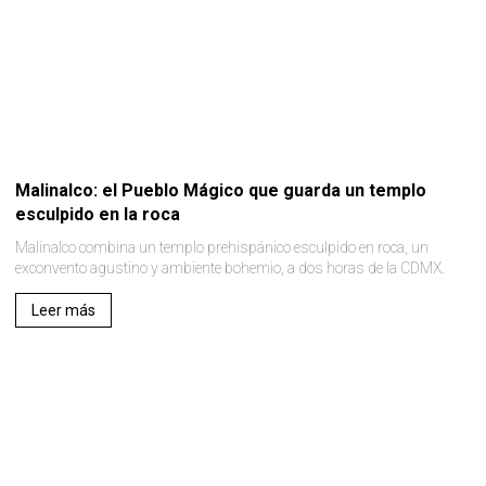
Malinalco: el Pueblo Mágico que guarda un templo
esculpido en la roca
Malinalco combina un templo prehispánico esculpido en roca, un
exconvento agustino y ambiente bohemio, a dos horas de la CDMX.
Leer más