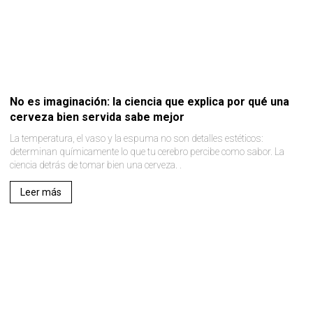
No es imaginación: la ciencia que explica por qué una
cerveza bien servida sabe mejor
La temperatura, el vaso y la espuma no son detalles estéticos:
determinan químicamente lo que tu cerebro percibe como sabor. La
ciencia detrás de tomar bien una cerveza. .
Leer más