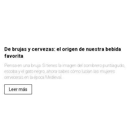
De brujas y cervezas: el origen de nuestra bebida
favorita
Piensa en una bruja. Si tienes la imagen del sombrero puntiagudo,
escoba y el gato negro, ahora sabes cómo lucían las mujeres
cerveceras en la época Medieval. .
Leer más