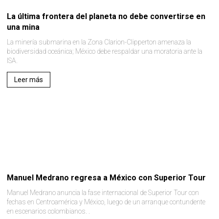
La última frontera del planeta no debe convertirse en
una mina
La minería submarina en la Zona Clarion-Clipperton amenaza la
biodiversidad oceánica; México debe respaldar una moratoria ante la
ISA.
Leer más
Manuel Medrano regresa a México con Superior Tour
Manuel Medrano anuncia la fase internacional de Superior Tour con
fechas en Centroamérica y México, luego de un arranque contundente
en escenarios colombianos. .