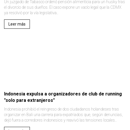
Un juzgado de Tabasco ordenó pensión alimenticia para un husky tras
el divorcio de sus dueños. El caso expone un vacío legal que la CDMX
ya resolvió por la vía legislativa..
Leer más
Indonesia expulsa a organizadores de club de running
"solo para extranjeros"
Indonesia prohibió el reingreso de dos ciudadanos holandeses tras
organizar en Bali una carrera para expatriados que, según denuncias,
dejó fuera a corredores indonesios y reavivó las tensiones locales..